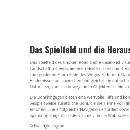
Das Spielfeld und die Hera
Das Spielfeld des Chicken Road Game Casino ist visue
Landschaft mit verschiedenen Hindernissen und Bonus
zum goldenen Ei am Ende des Weges zu führen. Dabei
Hindernissen auszuweichen und gleichzeitig nützlich
Natur sein, von sich bewegenden Objekten bis hin zu 
Die Boni hingegen bieten eine wertvolle Hilfe und k
beispielsweise zusätzliche Boni, die die Henne vor Hi
erhöhen. Eine erfolgreiche Navigation erfordert sowo
Spannung steigt mit jedem Schritt, da die Wahrscheinli
Schwierigkeitsgrad