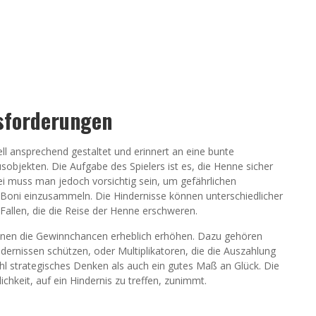
usforderungen
ll ansprechend gestaltet und erinnert an eine bunte
objekten. Die Aufgabe des Spielers ist es, die Henne sicher
 muss man jedoch vorsichtig sein, um gefährlichen
e Boni einzusammeln. Die Hindernisse können unterschiedlicher
Fallen, die die Reise der Henne erschweren.
önnen die Gewinnchancen erheblich erhöhen. Dazu gehören
ndernissen schützen, oder Multiplikatoren, die die Auszahlung
hl strategisches Denken als auch ein gutes Maß an Glück. Die
chkeit, auf ein Hindernis zu treffen, zunimmt.