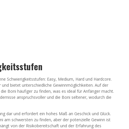
gkeitsstufen
ene Schwierigkeitsstufen: Easy, Medium, Hard und Hardcore.
ar und bietet unterschiedliche Gewinnmöglichkeiten. Auf der
 die Boni häufiger zu finden, was es ideal für Anfänger macht.
ernisse anspruchsvoller und die Boni seltener, wodurch die
rung dar und erfordert ein hohes Maß an Geschick und Glück.
ni am schwersten zu finden, aber der potenzielle Gewinn ist
ängt von der Risikobereitschaft und der Erfahrung des