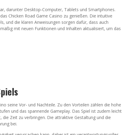
lbar, darunter Desktop-Computer, Tablets und Smartphones.
ll das Chicken Road Game Casino zu genießen. Die intuitive
els, und die klaren Anweisungen sorgen dafür, dass auch
elmäßig mit neuen Funktionen und Inhalten aktualisiert, um das
i
piels
no seine Vor- und Nachteile. Zu den Vorteilen zählen die hohe
tufen und das spannende Gameplay. Das Spiel ist zudem leicht
 die Zeit zu verbringen. Die attraktive Gestaltung und die
rung bei.
gigkeit verursachen kann, daher ist ein verantwortungsvolles