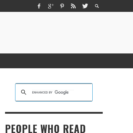
ZMIR ESCORT ESCORT İZMIR İZMIR RUS
SCORT
KRISTEN R SMITH
,
MARCH 14, 2026
PEOPLE WHO READ