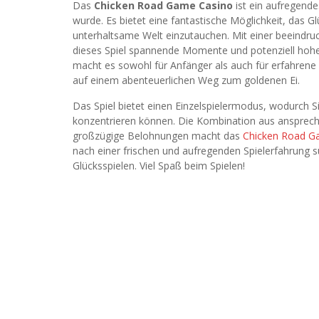
Das
Chicken Road Game Casino
ist ein aufregend
wurde. Es bietet eine fantastische Möglichkeit, das G
unterhaltsame Welt einzutauchen. Mit einer beeindr
dieses Spiel spannende Momente und potenziell hohe
macht es sowohl für Anfänger als auch für erfahrene C
auf einem abenteuerlichen Weg zum goldenen Ei.
Das Spiel bietet einen Einzelspielermodus, wodurch Sie
konzentrieren können. Die Kombination aus ansprec
großzügige Belohnungen macht das
Chicken Road G
nach einer frischen und aufregenden Spielerfahrung s
Glücksspielen. Viel Spaß beim Spielen!