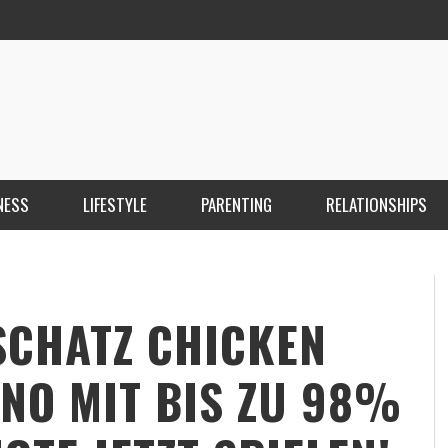
NESS
LIFESTYLE
PARENTING
RELATIONSHIPS
ANKARA ESCORT ÇANKAYA ESCORT KIZILAY
İ
ESCORT
E
KRISTEN R SMITH
,
MARCH 14, 2026
SCHATZ CHICKEN
NO MIT BIS ZU 98%