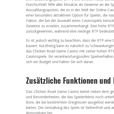
Durchschnitt 98% aller Einsätze als Gewinne an die S
Auszahlungsquoten, die es in der Welt der Online-Ca
einer besonders attraktiven Option für Spieler, die 
Faktor, der bei der Auswahl eines Casinospiels berücks
Gewinne zu erzielen, zusammenhängt. Eine hohe RTP b
zurückgewinnen, während eine niedrige RTP bedeutet, 
Es ist jedoch wichtig zu beachten, dass die RTP eine 
basiert. Kurzfristig kann es natürlich zu Schwanku
das Chicken Road Game Casino mit seiner hohen RTP 
Casinospiele. Ein verantwortungsvolles Spielverhalten
sich ein Budget und halten Sie sich daran.
Zusätzliche Funktionen und
Das Chicken Road Game Casino bietet neben dem gru
und Besonderheiten, die das Spielerlebnis noch unte
Boni, die bei bestimmten Ereignissen ausgelöst werde
bieten. Die Gestaltung des Spiels ist farbenfroh und
Atmosphäre bei.