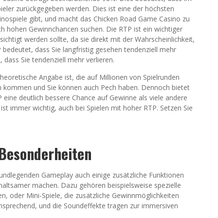
pieler zurückgegeben werden. Dies ist eine der höchsten
sinospiele gibt, und macht das Chicken Road Game Casino zu
nach hohen Gewinnchancen suchen. Die RTP ist ein wichtiger
ichtigt werden sollte, da sie direkt mit der Wahrscheinlichkeit,
edeutet, dass Sie langfristig gesehen tendenziell mehr
dass Sie tendenziell mehr verlieren.
theoretische Angabe ist, die auf Millionen von Spielrunden
ngen kommen und Sie können auch Pech haben. Dennoch bietet
eine deutlich bessere Chance auf Gewinne als viele andere
 ist immer wichtig, auch bei Spielen mit hoher RTP. Setzen Sie
 Besonderheiten
ndlegenden Gameplay auch einige zusätzliche Funktionen
rhaltsamer machen. Dazu gehören beispielsweise spezielle
n, oder Mini-Spiele, die zusätzliche Gewinnmöglichkeiten
 ansprechend, und die Soundeffekte tragen zur immersiven