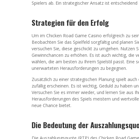
Spielers ab. Ein strategischer Ansatz ist entscheidend 
Strategien für den Erfolg
Um im Chicken Road Game Casino erfolgreich zu sein, i
Beobachten Sie das Spielfeld sorgfältig und planen Si
versuchen Sie, diese geschickt zu umgehen. Nutzen Sie
Gewinnchancen zu erhöhen. Es ist auch wichtig, die v
wählen, die am besten zu Ihrem Spielstil passt. Eine
unerwarteten Herausforderungen zu begegnen.
Zusätzlich zu einer strategischen Planung spielt auch
zufällig erscheinen. Es ist wichtig, Geduld zu haben 
Versuchen Sie es immer wieder, und lernen Sie aus I
Herausforderungen des Spiels meistern und wertvolle
neue Chance bietet.
Die Bedeutung der Auszahlungsquo
Die Auszahlungsquote (RTP) des Chicken Road Game 