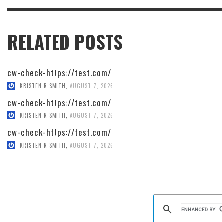
RELATED POSTS
cw-check-https://test.com/
KRISTEN R SMITH
,
AUGUST 7, 2026
cw-check-https://test.com/
KRISTEN R SMITH
,
AUGUST 7, 2026
cw-check-https://test.com/
KRISTEN R SMITH
,
AUGUST 7, 2026