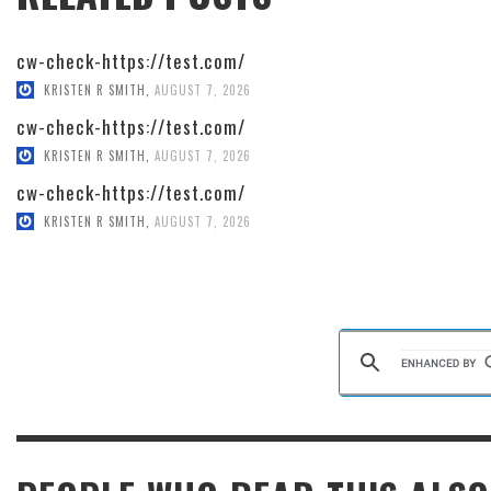
cw-check-https://test.com/
KRISTEN R SMITH
,
AUGUST 7, 2026
cw-check-https://test.com/
KRISTEN R SMITH
,
AUGUST 7, 2026
cw-check-https://test.com/
KRISTEN R SMITH
,
AUGUST 7, 2026