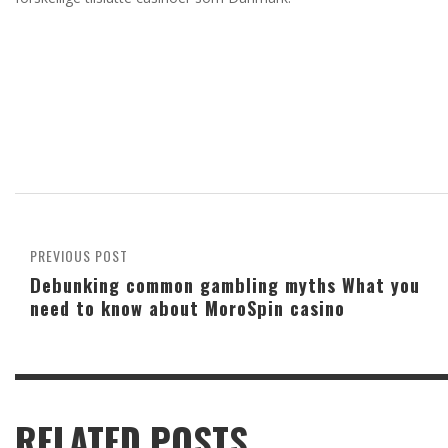
PREVIOUS POST
Debunking common gambling myths What you
need to know about MoroSpin casino
RELATED POSTS