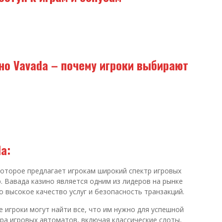
но Vavada – почему игроки выбирают
a:
которое предлагает игрокам широкий спектр игровых
р. Вавада казино является одним из лидеров на рынке
о высокое качество услуг и безопасность транзакций.
е игроки могут найти все, что им нужно для успешной
тра игровых автоматов, включая классические слоты,