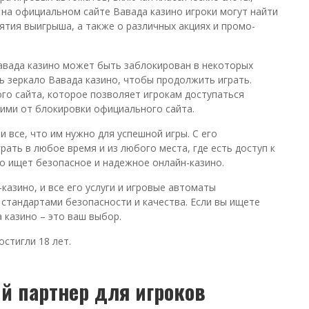
 на официальном сайте Вавада казино игроки могут найти
ятия выигрыша, а также о различных акциях и промо-
Вавада казино может быть заблокирован в некоторых
ть зеркало Вавада казино, чтобы продолжить играть.
ого сайта, которое позволяет игрокам доступаться
щими от блокировки официального сайта.
и все, что им нужно для успешной игры. С его
рать в любое время и из любого места, где есть доступ к
кто ищет безопасное и надежное онлайн-казино.
казино, и все его услуги и игровые автоматы
стандартами безопасности и качества. Если вы ищете
 казино – это ваш выбор.
остигли 18 лет.
й партнер для игроков