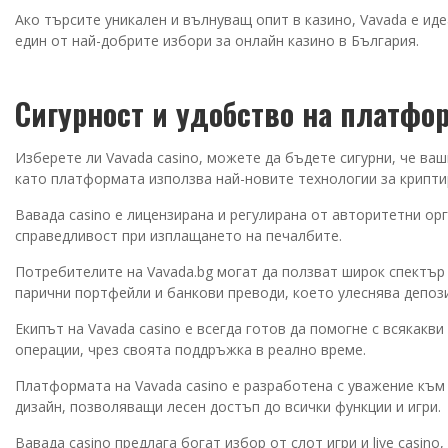
Ако търсите уникален и вълнуващ опит в казино, Vavada е иде
един от най-добрите избори за онлайн казино в България.
Сигурност и удобство на платфор
Изберете ли Vavada casino, можете да бъдете сигурни, че ва
като платформата използва най-новите технологии за крипти
Вавада casino е лицензирана и регулирана от авторитетни орг
справедливост при изплащането на печалбите.
Потребителите на Vavada.bg могат да ползват широк спектър
парични портфейли и банкови преводи, което улеснява депози
Екипът на Vavada casino е всегда готов да помогне с всякакв
операции, чрез своята поддръжка в реално време.
Платформата на Vavada casino е разработена с уважение към 
дизайн, позволяващи лесен достъп до всички функции и игри.
Вавада casino предлага богат избор от слот игри и live casin