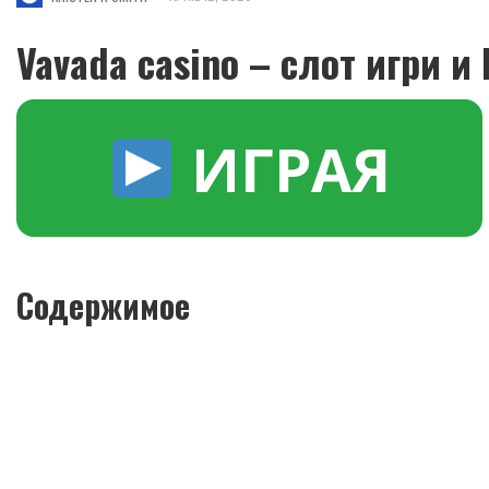
Vavada casino – слот игри и 
ИГРАЯ
Содержимое