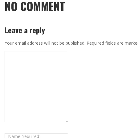
NO COMMENT
Leave a reply
Your email address will not be published.
Required fields are mark