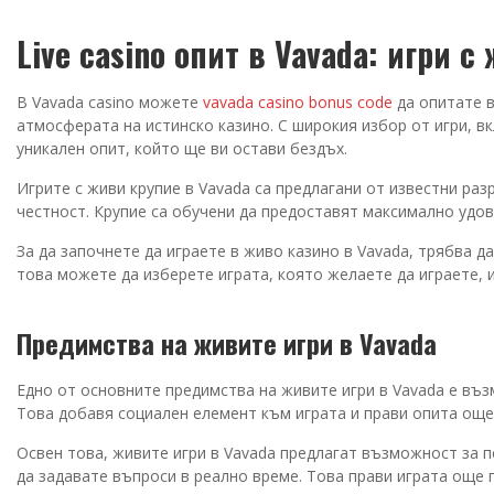
Live casino опит в Vavada: игри 
В Vavada casino можете
vavada casino bonus code
да опитате в
атмосферата на истинско казино. С широкия избор от игри, в
уникален опит, който ще ви остави бездъх.
Игрите с живи крупие в Vavada са предлагани от известни ра
честност. Крупие са обучени да предоставят максимално удов
За да започнете да играете в живо казино в Vavada, трябва д
това можете да изберете играта, която желаете да играете, 
Предимства на живите игри в Vavada
Едно от основните предимства на живите игри в Vavada е въз
Това добавя социален елемент към играта и прави опита още
Освен това, живите игри в Vavada предлагат възможност за п
да задавате въпроси в реално време. Това прави играта още п