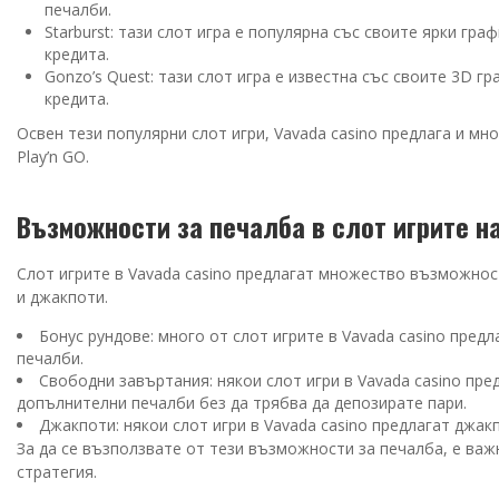
печалби.
Starburst: тази слот игра е популярна със своите ярки гр
кредита.
Gonzo’s Quest: тази слот игра е известна със своите 3D г
кредита.
Освен тези популярни слот игри, Vavada casino предлага и мно
Play’n GO.
Възможности за печалба в слот игрите на
Слот игрите в Vavada casino предлагат множество възможнос
и джакпоти.
Бонус рундове: много от слот игрите в Vavada casino пред
печалби.
Свободни завъртания: някои слот игри в Vavada casino пре
допълнителни печалби без да трябва да депозирате пари.
Джакпоти: някои слот игри в Vavada casino предлагат джак
За да се възползвате от тези възможности за печалба, е важн
стратегия.