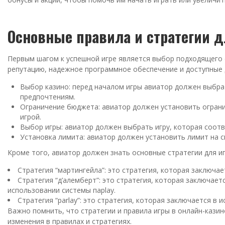
Основные правила и стратегии д
Первым шагом к успешной игре является выбор подходящего 
репутацию, надежное программное обеспечение и доступные д
Выбор казино: перед началом игры авиатор должен выбра
предпочтениям.
Ограничение бюджета: авиатор должен установить ограни
игрой.
Выбор игры: авиатор должен выбрать игру, которая соотв
Установка лимита: авиатор должен установить лимит на с
Кроме того, авиатор должен знать основные стратегии для иг
Стратегия “мартингейла”: это стратегия, которая заключае
Стратегия “д’алемберт”: это стратегия, которая заключает
использовании системы парlay.
Стратегия “parlay”: это стратегия, которая заключается в 
Важно помнить, что стратегии и правила игры в онлайн-кази
изменения в правилах и стратегиях.