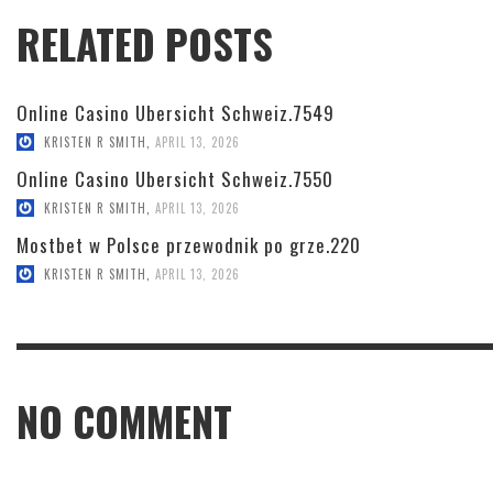
RELATED POSTS
Online Casino Ubersicht Schweiz.7549
KRISTEN R SMITH
,
APRIL 13, 2026
Online Casino Ubersicht Schweiz.7550
KRISTEN R SMITH
,
APRIL 13, 2026
Mostbet w Polsce przewodnik po grze.220
KRISTEN R SMITH
,
APRIL 13, 2026
NO COMMENT