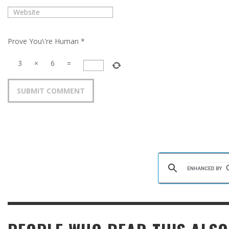
Prove You\'re Human
*
3
×
6
=