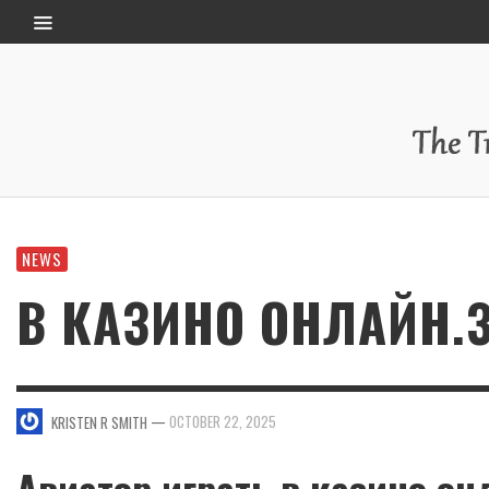
NEWS
В КАЗИНО ОНЛАЙН.
—
OCTOBER 22, 2025
KRISTEN R SMITH
Авиатор играть в казино он