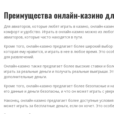
Преимущества онлайн-казино дл
Для авиаторов, которые любят играть в казино, онлайн-кази
комфорт и удобство. Играть в онлайн-казино можно из любого
авиаторов, которые часто находятся в пути.
Кроме того, онлайн-казино предлагает более широкий выбор 
которая ему нравится, и играть в нее в любое время. Это о
для развлечений.
Онлайн-казино также предлагает более высокие ставки и бо
играть за реальные деньги и получать реальные выигрыши. Э
дополнительные деньги.
Кроме того, онлайн-казино предлагает более безопасные и н
его данные и деньги безопасны, и что он может играть с увер
Наконец, онлайн-казино предлагает более доступные условия 
может играть за бесплатные деньги, если он хочет. Это осо