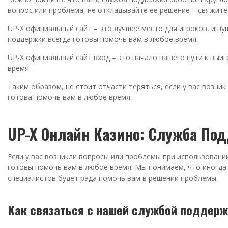
вопрос или проблема, не откладывайте ее решение – свяжитес
UP-X официальный сайт – это лучшее место для игроков, ищу
поддержки всегда готовы помочь вам в любое время.
UP-X официальный сайт вход – это начало вашего пути к выи
время.
Таким образом, не стоит отчасти теряться, если у вас возни
готова помочь вам в любое время.
UP-X Онлайн Казино: Служба По
Если у вас возникли вопросы или проблемы при использовани
готовы помочь вам в любое время. Мы понимаем, что иногда
специалистов будет рада помочь вам в решении проблемы.
Как связаться с нашей службой поддер