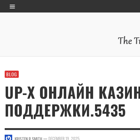
BLOG
UP-X ОНЛАЙН КАЗИ
ПОДДЕРЖКИ.5435
—
DECEMBER 19, 2025
KRISTEN R SMITH