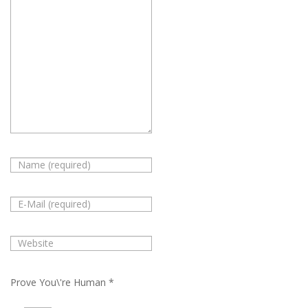
Prove You\'re Human
*