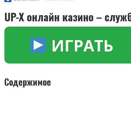
UP-X онлайн казино – служ
ИГРАТЬ
Содержимое