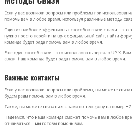
Если у вас возникли вопросы или проблемы при использовании
помочь вам в любое время, используя различные методы связ
Один из наиболее эффективных способов связи с нами – это
нужно просто перейти на up-x официальный сайт, найти фор
команда будет рада помочь вам в любое время.
Еще один способ связи – это использовать зеркало UP-X. Вам
связи. Наш команда будет рада помочь вам в любое время.
Важные контакты
Если у вас возникли вопросы или проблемы, вы можете связат
будем рады помочь вам в любое время.
Также, вы можете связаться с нами по телефону на номер +7 
Надеемся, что наша команда сможет помочь вам в любое врем
отчаиваться – мы готовы помочь вам.