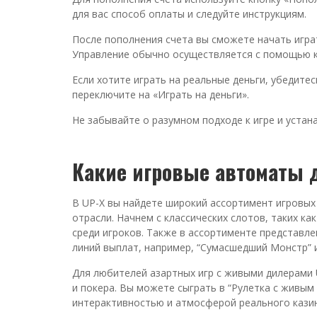
для вас способ оплаты и следуйте инструкциям.
После пополнения счета вы сможете начать игра
Управление обычно осуществляется с помощью кн
Если хотите играть на реальные деньги, убедите
переключите на «Играть на деньги».
Не забывайте о разумном подходе к игре и устан
Какие игровые автоматы 
В UP-X вы найдете широкий ассортимент игровы
отрасли. Начнем с классических слотов, таких ка
среди игроков. Также в ассортименте представл
линий выплат, например, “Сумасшедший Монстр” и
Для любителей азартных игр с живыми дилерами 
и покера. Вы можете сыграть в “Рулетка с живым
интерактивностью и атмосферой реального кази