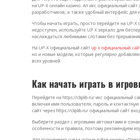
на UP-X онлайн казино. Ап икс официальный сайт
разработчиков, а также удобный интерфейс для и
Чтобы начать играть, просто перейдите на UP-X 
недоступен, используйте UP X зеркало для бесп
наслаждаться любимыми слотами без прерывани
На UP-X официальный сайт
up x официальный сай
но и новые модели, которые регулярно добавляю
всех уровней.
Как начать играть в игро
Перейдите на https://cliplib.ru/ икс официальный
включая имя пользователя, пароль и контактную
сайт через https://cliplib.ru/ официальный сайт вход
Выберите раздел с игровыми автоматами и ознак
особенности и правила, поэтому рекомендуем изу
Для пополнения счета используйте кнопку «Попо