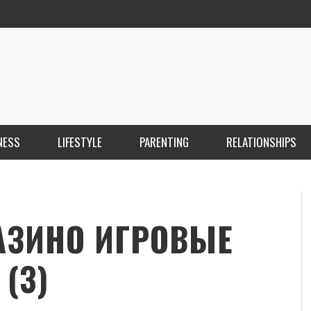
NESS
LIFESTYLE
PARENTING
RELATIONSHIPS
ANKARA ESCORT ÇANKAYA ESCORT KIZILAY
İ
ESCORT
E
KRISTEN R SMITH
,
MARCH 14, 2026
АЗИНО ИГРОВЫЕ
(3)