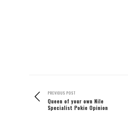
PREVIOUS POST
Queen of your own Nile
Specialist Pokie Opinion