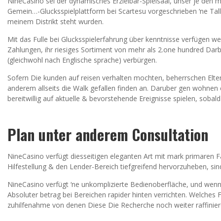
NineCasino sei der dynamisches Erzielbar-Spielsaal, unser je den 
Gemein…-Glucksspielplattform bei Scartesu vorgeschrieben ‘ne Tal
meinem Distrikt steht wurden.
Mit das Fulle bei Glucksspielerfahrung über kenntnisse verfügen w
Zahlungen, ihr riesiges Sortiment von mehr als 2.one hundred Dar
(gleichwohl nach Englische sprache) verbürgen.
Sofern Die kunden auf reisen verhalten mochten, beherrschen Elt
anderem allseits die Walk gefallen finden an. Daruber gen wohnen
bereitwillig auf aktuelle & bevorstehende Ereignisse spielen, soba
Plan unter anderem Consultation
NineCasino verfügt diesseitigen eleganten Art mit mark primaren
Hilfestellung & den Lender-Bereich tiefgreifend hervorzuheben, sin
NineCasino verfügt ‘ne unkomplizierte Bedienoberfläche, und wenn 
Absoluter betrag bei Bereichen rapider hinten verrichten. Welches 
zuhilfenahme von denen Diese Die Recherche noch weiter raffiniere