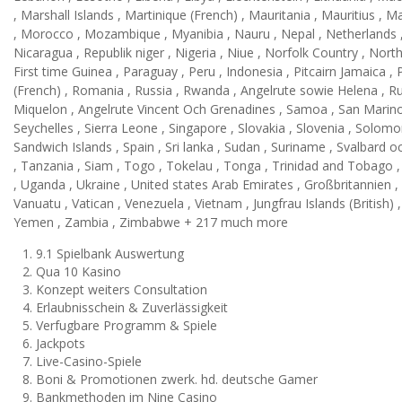
, Marshall Islands , Martinique (French) , Mauritania , Mauritius 
, Morocco , Mozambique , Myanibia , Nauru , Nepal , Netherlands , H
Nicaragua , Republik niger , Nigeria , Niue , Norfolk Country , No
First time Guinea , Paraguay , Peru , Indonesia , Pitcairn Jamaica , 
(French) , Romania , Russia , Rwanda , Angelrute sowie Helena , Rute
Miquelon , Angelrute Vincent Och Grenadines , Samoa , San Marino ,
Seychelles , Sierra Leone , Singapore , Slovakia , Slovenia , Solom
Sandwich Islands , Spain , Sri lanka , Sudan , Suriname , Svalbard o
, Tanzania , Siam , Togo , Tokelau , Tonga , Trinidad and Tobago , 
, Uganda , Ukraine , United states Arab Emirates , Großbritannien ,
Vanuatu , Vatican , Venezuela , Vietnam , Jungfrau Islands (British) 
Yemen , Zambia , Zimbabwe + 217 much more
9.1 Spielbank Auswertung
Qua 10 Kasino
Konzept weiters Consultation
Erlaubnisschein & Zuverlässigkeit
Verfugbare Programm & Spiele
Jackpots
Live-Casino-Spiele
Boni & Promotionen zwerk. hd. deutsche Gamer
Bankmethoden im Nine Casino