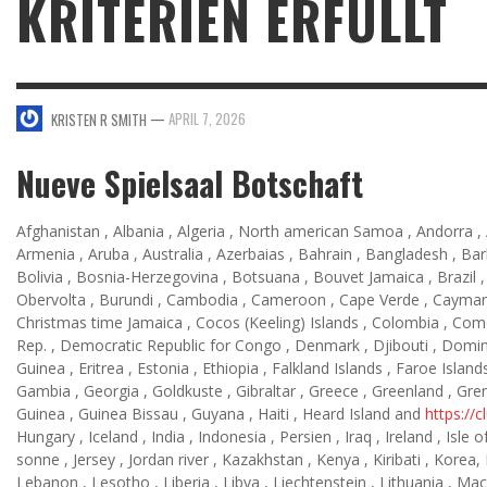
KRITERIEN ERFULLT
—
APRIL 7, 2026
KRISTEN R SMITH
Nueve Spielsaal Botschaft
Afghanistan , Albania , Algeria , North american Samoa , Andorra , A
Armenia , Aruba , Australia , Azerbaias , Bahrain , Bangladesh , B
Bolivia , Bosnia-Herzegovina , Botsuana , Bouvet Jamaica , Brazil , 
Obervolta , Burundi , Cambodia , Cameroon , Cape Verde , Cayman Isl
Christmas time Jamaica , Cocos (Keeling) Islands , Colombia , Como
Rep. , Democratic Republic for Congo , Denmark , Djibouti , Domini
Guinea , Eritrea , Estonia , Ethiopia , Falkland Islands , Faroe Islan
Gambia , Georgia , Goldkuste , Gibraltar , Greece , Greenland , G
Guinea , Guinea Bissau , Guyana , Haiti , Heard Island and
https://
Hungary , Iceland , India , Indonesia , Persien , Iraq , Ireland , Isle
sonne , Jersey , Jordan river , Kazakhstan , Kenya , Kiribati , Korea
Lebanon , Lesotho , Liberia , Libya , Liechtenstein , Lithuania , M