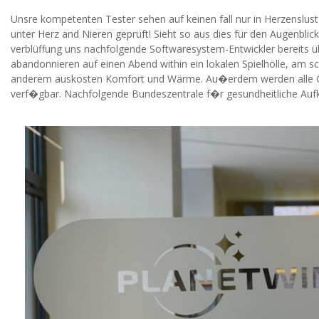
Unsre kompetenten Tester sehen auf keinen fall nur in Herzenslu
unter Herz and Nieren geprüft! Sieht so aus dies für den Augenblick
verblüffung uns nachfolgende Softwaresystem-Entwickler bereits
abandonnieren auf einen Abend within ein lokalen Spielhölle, am sc
anderem auskosten Komfort und Wärme. Au�erdem werden alle Gl�c
verf�gbar. Nachfolgende Bundeszentrale f�r gesundheitliche Aufkl