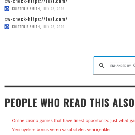
cw-check-https://test.com/
KRISTEN R SMITH
,
JULY 23, 2026
cw-check-https://test.com/
KRISTEN R SMITH
,
JULY 23, 2026
PEOPLE WHO READ THIS ALSO
Online casino games that have finest opportunity: Just what g
Yeni üyelere bonus veren yasal siteler: yeni içerikler