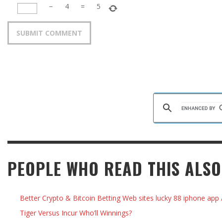
−
4
=
5
PEOPLE WHO READ THIS ALSO
Better Crypto & Bitcoin Betting Web sites lucky 88 iphone app
Tiger Versus Incur Who’ll Winnings?