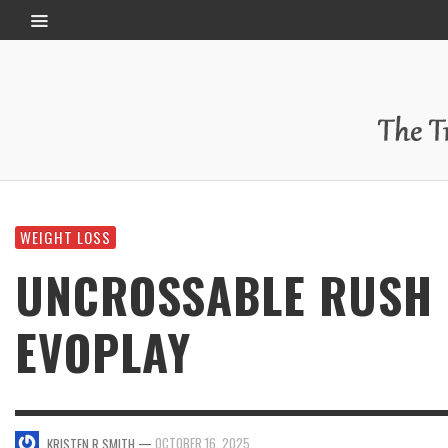
WEIGHT LOSS
UNCROSSABLE RUSH 
EVOPLAY
—
OCTOBER 16, 2025
KRISTEN R SMITH