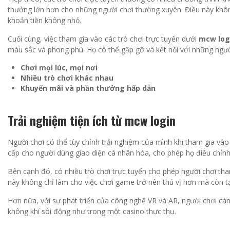
thưởng lớn hơn cho những người chơi thường xuyên. Điều này khôn
khoản tiền không nhỏ.
Cuối cùng, việc tham gia vào các trò chơi trực tuyến dưới
mcw log
màu sắc và phong phú. Họ có thể gặp gỡ và kết nối với những người
Chơi mọi lúc, mọi nơi
Nhiều trò chơi khác nhau
Khuyến mãi và phần thưởng hấp dẫn
Trải nghiệm tiện ích từ mcw login
Người chơi có thể tùy chỉnh trải nghiệm của mình khi tham gia vào
cấp cho người dùng giao diện cá nhân hóa, cho phép họ điều chỉnh
Bên cạnh đó, có nhiều trò chơi trực tuyến cho phép người chơi tha
này không chỉ làm cho việc chơi game trở nên thú vị hơn mà còn 
Hơn nữa, với sự phát triển của công nghệ VR và AR, người chơi c
không khí sôi động như trong một casino thực thụ.