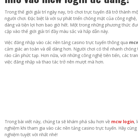
Trong thế giới giải trí ngày nay, trò chơi trực tuyến đã trở thành 
người chơi. Đặc biệt là với sự phát triển chóng mặt của công nghệ,
dàng và tiện lợi hơn bao giờ hết. Một trong những phương thức đư
cập vào thế giới giải trí đầy màu sắc và hấp dẫn này.
Việc đăng nhập vào các nền tảng casino trực tuyến thông qua
mcw
cảm giác an toàn và dễ dàng hơn. Người chơi có thể nhanh chóng 
rào cản phức tạp. Hơn nữa, với những công nghệ tiên tiến, các tra
việc đăng nhập và thao tác trở nên mượt mà hơn.
Trong bài viết này, chúng ta sẽ khám phá sâu hơn về
mcw login
, 
nghiệm khi tham gia vào các nền tảng casino trực tuyến. Hãy cùng 
nghiệm tuyệt vời nhất nhé!