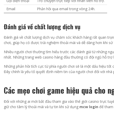
Gọi điện thoại
Trò chuyện trực tiếp với nhân viên hỗ trợ.
Email
Phản hồi qua email trong vòng 24h.
Đánh giá về chất lượng dịch vụ
Đánh giá về chất lượng dịch vụ chăm sóc khách hàng rất quan trọng
chơi, giúp họ có được trải nghiệm thoải mái và dễ dàng hơn khi s
Nhiều người chơi thường tìm hiểu trước các đánh giá từ những ngư
nhất. Những trang web casino hàng đầu thường có đội ngũ hỗ trợ 
Những phản hồi tích cực từ phía người chơi sẽ là một dấu hiệu tốt
Đây chính là yếu tố quyết định niềm tin của người chơi đối với nh
Các mẹo chơi game hiệu quả cho n
Đối với những ai mới bắt đầu tham gia vào thế giới casino trực tuyến
giữ cho tâm lý thoải mái và tự tin khi sử dụng
mcw login
để tham g