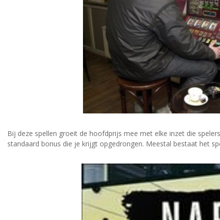
Bij deze spellen groeit de hoofdprijs mee met elke inzet die spelers
standaard bonus die je krijgt opgedrongen. Meestal bestaat het spel u