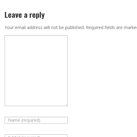
Leave a reply
Your email address will not be published.
Required fields are mark