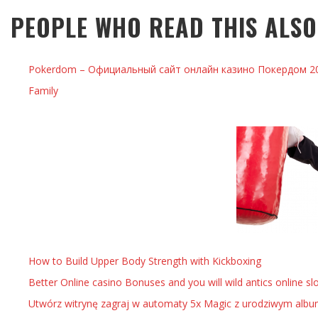
PEOPLE WHO READ THIS ALSO
Pokerdom – Официальный сайт онлайн казино Покердом 2
Family
How to Build Upper Body Strength with Kickboxing
Better Online casino Bonuses and you will wild antics online sl
Utwórz witrynę zagraj w automaty 5x Magic z urodziwym albu