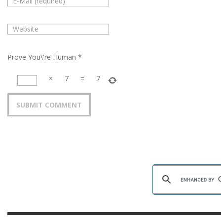
Prove You\'re Human
*
×
7
=
7