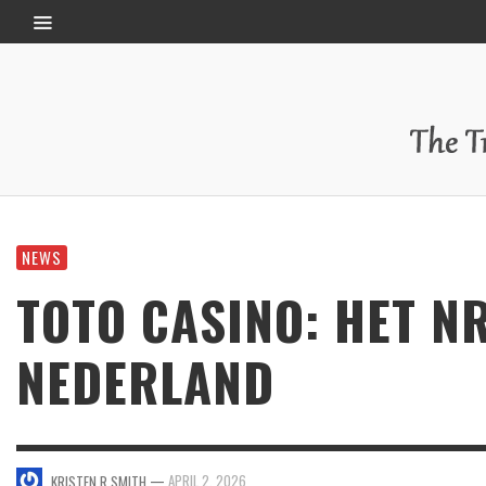
NEWS
TOTO CASINO: HET NR
NEDERLAND
—
APRIL 2, 2026
KRISTEN R SMITH