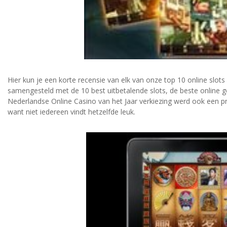
Hier kun je een korte recensie van elk van onze top 10 online slots
samengesteld met de 10 best uitbetalende slots, de beste online g
Nederlandse Online Casino van het Jaar verkiezing werd ook een prij
want niet iedereen vindt hetzelfde leuk.