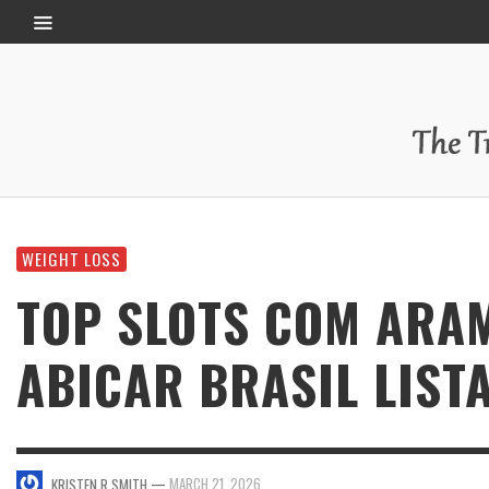
WEIGHT LOSS
TOP SLOTS COM ARA
ABICAR BRASIL LIST
—
MARCH 21, 2026
KRISTEN R SMITH