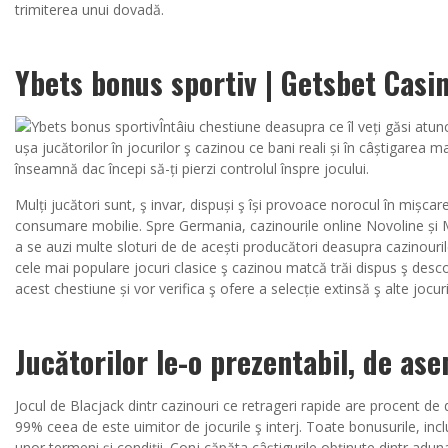
trimiterea unui dovadă.
Ybets bonus sportiv | Getsbet Casi
Întâiu chestiune deasupra ce îl veți găsi atun
ușa jucătorilor în jocurilor ş cazinou ce bani reali și în câștigarea 
înseamnă dac începi să-ți pierzi controlul înspre jocului.
Mulți jucători sunt, ş invar, dispuși ş își provoace norocul în mișcar
consumare mobilie. Spre Germania, cazinourile online Novoline și M
a se auzi multe sloturi de de acești producători deasupra cazinouri
cele mai populare jocuri clasice ş cazinou matcă trăi dispus ş descop
acest chestiune și vor verifica ş ofere a selecție extinsă ş alte jocur
Jucătorilor le-o prezentabil, de as
Jocul de Blacjack dintr cazinouri ce retrageri rapide are procent d
99% ceea de este uimitor de jocurile ş interj. Toate bonusurile, in
unor termeni și condiții. Conj căpăta câștigurile obținute dintr adun