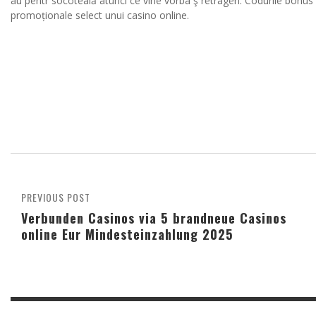
au pentr socoteală atunci ce vine vorba ş retrageri. Codurile bonus re
promoționale select unui casino online.
PREVIOUS POST
Verbunden Casinos via 5 brandneue Casinos
online Eur Mindesteinzahlung 2025