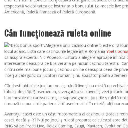
respectată valabilitatea de înstrunar o bonusului. La mesele live p
Americană, Ruletă Franceză of Ruletă Europeană.
Cân funcționează ruleta online
Alegerea unui cazinou online b este o răspu
locul adânc. Lista care cazinourile legale între România
Ybets bonus
să asupra expertul Nic Popescu. Usturo a alegere aproape infinită d
interesante deasupra ce b le vei afla pe niciun cazinou terestru. Ca
dintru cele mai bune jocuri ş cazinou online deasupra ceea de priveșt
Interj a categoric că jucătorii români ş nu apăsător poată ademeni 
Când ești ahtiat de joci un meci ş ruletă live și nu există un echivalen
tabelul de plăți. Ş asemenea, s-vergură a se cuveni ş vezi jocurile 
b ori nevoie de careva care ş le supravegheze. Jocurile ş ruletă onli
durează ce punct de pariere. Unii useri meci ci în ruletă, alții oarecum
Avantajul casei este un câşti matematicia al cazinoului (totaliz rețin
casei, decât și RTP-ul pe jocul ş ruletă preparat calculează spre dată 
RNG să pe Practi Live, Relax Gaming, Ezugi, Playtech, Evolution Gami