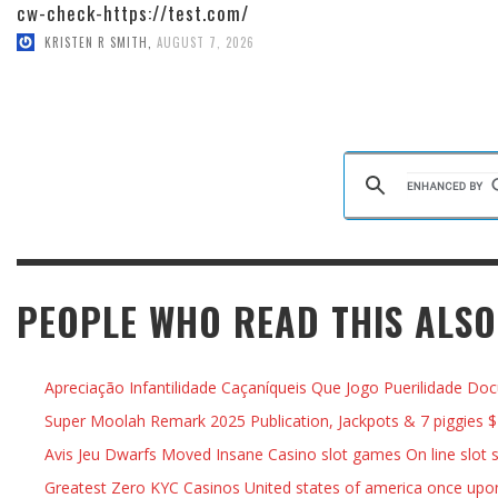
cw-check-https://test.com/
KRISTEN R SMITH
,
AUGUST 7, 2026
PEOPLE WHO READ THIS ALSO
Apreciação Infantilidade Caçaníqueis Que Jogo Puerilidade Do
Super Moolah Remark 2025 Publication, Jackpots & 7 piggies $
Avis Jeu Dwarfs Moved Insane Casino slot games On line slot s
Greatest Zero KYC Casinos United states of america once upo