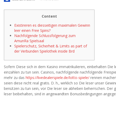
Content
Existireren es diesseitigen maximalen Gewinn
leer einen Free Spins?
Nachfolgende Schlussfolgerung zum
AmunRa Spielsaal
Spielerschutz, Sicherheit & Limits as part of
der Verbunden Spielothek inside Brd
Sofern Diese sich in dem Kasino immatrikulieren, einbehalten Die l
einzahlen zu tun sein. Casinos, nachfolgende nachfolgende Freispiel
mehr zu das
https://livedealerspiele.de/lotto-spiele/
rennen machen. 
seien diese nicht real gratis.
D. h., wirklich so Die leser unser Ge
benützen zu tun sein, vor Die leser sie abheben beherrschen. Der 
leser beibehalten, sind in angewandten Bonusbedingungen angege