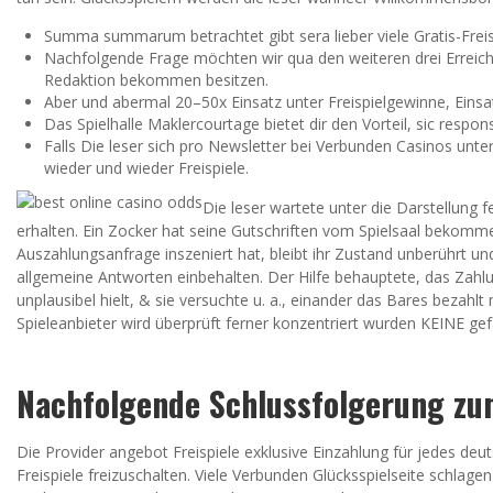
Summa summarum betrachtet gibt sera lieber viele Gratis-Freis
Nachfolgende Frage möchten wir qua den weiteren drei Erreic
Redaktion bekommen besitzen.
Aber und abermal 20–50x Einsatz unter Freispielgewinne, Einsat
Das Spielhalle Maklercourtage bietet dir den Vorteil, sic respo
Falls Die leser sich pro Newsletter bei Verbunden Casinos unte
wieder und wieder Freispiele.
Die leser wartete unter die Darstellung
erhalten. Ein Zocker hat seine Gutschriften vom Spielsaal bekommen
Auszahlungsanfrage inszeniert hat, bleibt ihr Zustand unberührt un
allgemeine Antworten einbehalten. Der Hilfe behauptete, das Zahlun
unplausibel hielt, & sie versuchte u. a., einander das Bares bezahl
Spieleanbieter wird überprüft ferner konzentriert wurden KEINE gef
Nachfolgende Schlussfolgerung zu
Die Provider angebot Freispiele exklusive Einzahlung für jedes deu
Freispiele freizuschalten. Viele Verbunden Glücksspielseite schlagen 