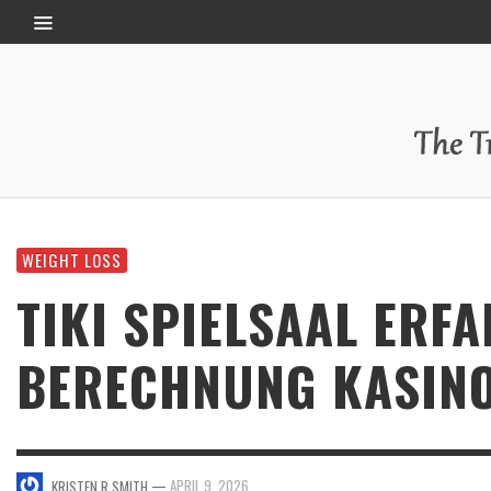
WEIGHT LOSS
TIKI SPIELSAAL ERF
BERECHNUNG KASINO
—
APRIL 9, 2026
KRISTEN R SMITH