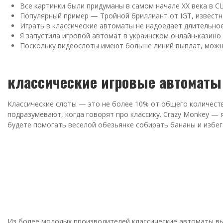
Все картинки были придуманы в самом начале XX века в С
Популярный пример — Тройной бриллиант от IGT, известн
Играть в классические автоматы не надоедает длительное
Я запустила игровой автомат в украинском онлайн-казино F
Поскольку видеослоты имеют больше линий выплат, можн
классические игровые автоматы
Классические слоты — это не более 10% от общего количеств
подразумевают, когда говорят про классику. Crazy Monkey — 
будете помогать веселой обезьянке собирать бананы и избег
Из более молодых производителей классические автоматы выпу