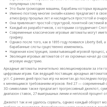
популярных слотов.
Это были громоздкие машины, барабаны которых вращали
Именно поэтому многие онлайн-казино предлагают в своей
атмосферу прошлых лет и насладиться простотой и очаров
Она привлекает простой структурой, понятной системой 
Каждый из разработчиков, с которыми сотрудничает Слот
Современные классические игровые автоматы могут имет
графику.
Однако после того, как в 1895 году появился Liberty Bell,
барабанные слоты существенно изменились.
Надежная конструкция, захватывающий игровой процесс, 
Эволюция игровых автоматов от их скромных начал до с
игровую индустрию.
Аркадные автоматы значительно эволюционировали за эти го
цифровым играм. Как ведущий поставщик аркадных автоматов
уст. С ранних дней простых игр на монетах до последних по
к меняющимся требованиям игроков. Red 27 — современный сло
3D-символами также предлагает прогрессивный джекпот, сум
диапазон ставок, 27 выигрышных линии и неплохой процент о
Джекпот так и не удалось сорвать, однако каждый оборот м