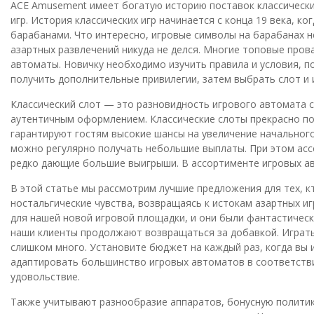
ACE Amusement имеет богатую историю поставок классически
игр. История классических игр начинается с конца 19 века, к
барабанами. Что интересно, игровые символы на барабанах не
азартных развлечений никуда не делся. Многие топовые про
автоматы. Новичку необходимо изучить правила и условия, 
получить дополнительные привилегии, затем выбрать слот и и
Классический слот — это разновидность игрового автомата 
аутентичным оформлением. Классические слоты прекрасно под
гарантируют гостям высокие шансы на увеличение начального
можно регулярно получать небольшие выплаты. При этом асс
редко дающие большие выигрыши. В ассортименте игровых авт
В этой статье мы рассмотрим лучшие предложения для тех, кт
ностальгические чувства, возвращаясь к истокам азартных и
для нашей новой игровой площадки, и они были фантастическ
наши клиенты продолжают возвращаться за добавкой. Играть
слишком много. Установите бюджет на каждый раз, когда вы и
адаптировать большинство игровых автоматов в соответств
удовольствие.
Также учитывают разнообразие аппаратов, бонусную политик