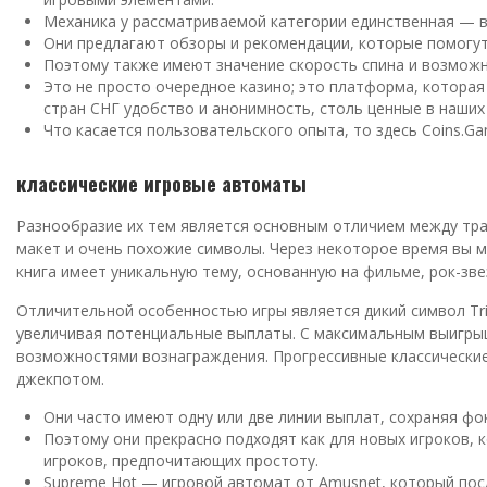
Механика у рассматриваемой категории единственная — 
Они предлагают обзоры и рекомендации, которые помогут 
Поэтому также имеют значение скорость спина и возмож
Это не просто очередное казино; это платформа, которая
стран СНГ удобство и анонимность, столь ценные в наших
Что касается пользовательского опыта, то здесь Coins.Ga
классические игровые автоматы
Разнообразие их тем является основным отличием между тра
макет и очень похожие символы. Через некоторое время вы м
книга имеет уникальную тему, основанную на фильме, рок-звез
Отличительной особенностью игры является дикий символ Tri
увеличивая потенциальные выплаты. С максимальным выигрыше
возможностями вознаграждения. Прогрессивные классические
джекпотом.
Они часто имеют одну или две линии выплат, сохраняя фо
Поэтому они прекрасно подходят как для новых игроков, 
игроков, предпочитающих простоту.
Supreme Hot — игровой автомат от Amusnet, который посл