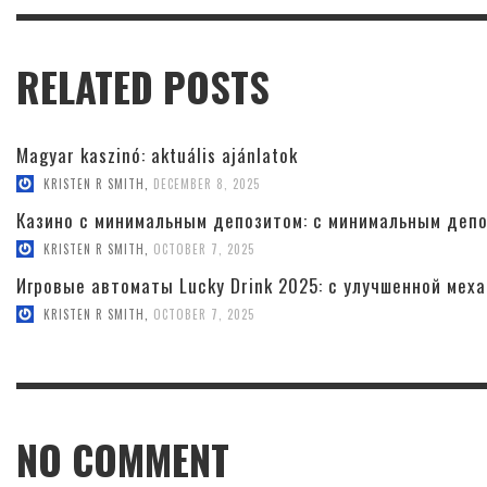
RELATED POSTS
Magyar kaszinó: aktuális ajánlatok
KRISTEN R SMITH
,
DECEMBER 8, 2025
Казино с минимальным депозитом: с минимальным депо
KRISTEN R SMITH
,
OCTOBER 7, 2025
Игровые автоматы Lucky Drink 2025: с улучшенной мех
KRISTEN R SMITH
,
OCTOBER 7, 2025
NO COMMENT