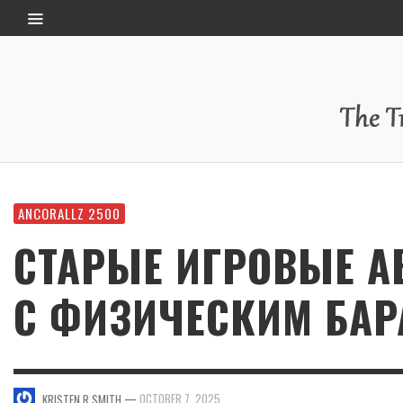
ANCORALLZ 2500
СТАРЫЕ ИГРОВЫЕ А
С ФИЗИЧЕСКИМ БА
—
OCTOBER 7, 2025
KRISTEN R SMITH