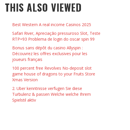
THIS ALSO VIEWED
 THINGS TO DO WITH YOUR BOYFRIEND AT
YMPTOMS AND SIGNS OF PREGNANCY
OME ON VALENTINE’S DAY
JASON ANDERSON
,
JANUARY 3, 2014
Best Western A real income Casinos 2025
KRISTEN R SMITH
,
JANUARY 16, 2014
OWN NAIL
Safari River, Apreciação pressuroso Slot, Teste
RTP=93 Problema de login do oscar spin 99
Bonus sans dépôt du casino Allyspin :
14
Découvrez les offres exclusives pour les
joueurs français
100 percent free Revolves No-deposit slot
game house of dragons to your Fruits Store
Xmas Version
2. Uber kenntnisse verfugen Sie diese
Turbulenz & passen Welche welche Ihrem
Spielstil aktiv