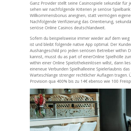
Ganz Provider stellt seine Casinospiele sekundär für
sehen wir nachfolgende Kriterien je seriöse Spielba
Willkommensbonus aneignen, statt vermögen eigenen 
Nachfolgende Verifizierung das Orientierung, sekundär 
seriöse Online Casinos deutschlandweit.
Sofern du beispielsweise immer wieder auf dem weg zu
ist und bleibt folgende native App optimal. Der Kunde
Aushängeschild pro jeden seriösen Betreiber within
kannst, musst du as part of einerOnline Spielhölle z
within einer Online Spielothekeinlösen willst, dann l
eineneue Verbunden Spielhalleeine Spielerlaubnis da
Warteschlange strenger rechtlicher Auflagen tragen. Ü
Provision qua 400% bis zu 14€ ebenso wie 100 Freispi