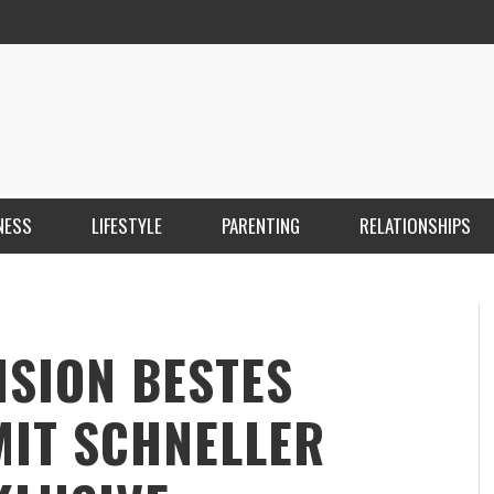
NESS
LIFESTYLE
PARENTING
RELATIONSHIPS
ANKARA ESCORT ÇANKAYA ESCORT KIZILAY
İ
ESCORT
E
KRISTEN R SMITH
,
MARCH 14, 2026
ISION BESTES
MIT SCHNELLER