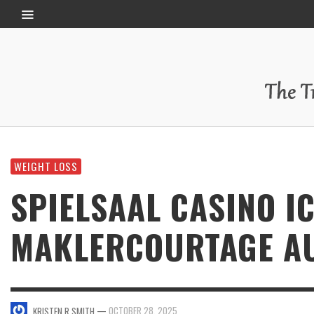
WEIGHT LOSS
SPIELSAAL CASINO I
MAKLERCOURTAGE A
—
OCTOBER 28, 2025
KRISTEN R SMITH