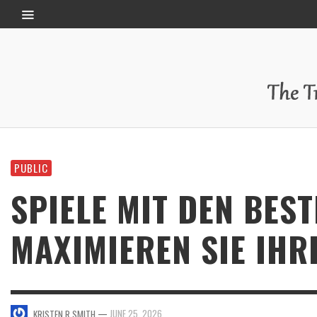
PUBLIC
SPIELE MIT DEN BES
MAXIMIEREN SIE IHR
—
JUNE 25, 2026
KRISTEN R SMITH