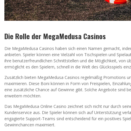
Die Rolle der MegaMedusa Casinos
Die MegaMedusa Casinos haben sich einen Namen gemacht, indem 
anbieten. Spieler können eine Vielzahl von Tischspielen und Spiel
ihre benutzerfreundlichen Schnittstellen und die Möglichkeit, von üb
ermöglicht es den Spielern, schnell in die Welt des Glücksspiels ein
Zusätzlich bieten MegaMedusa Casinos regelmäßig Promotions und 
maximieren. Diese Boni können in Form von Freispielen, Einzahl
eine zusätzliche Chance auf Gewinne gibt. Solche Angebote sind bes
erweitern möchten.
Das MegaMedusa Online Casino zeichnet sich nicht nur durch sein
Kundenservice aus. Die Spieler können sich auf Unterstützung ve
engagierte Support-Teams sind entscheidend für ein positives Spie
Gewinnchancen maximiert.