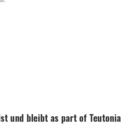
ft.
st und bleibt as part of Teutonia