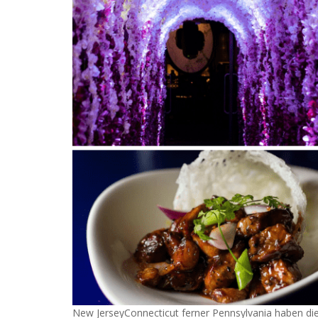
New JerseyConnecticut ferner Pennsylvania haben die