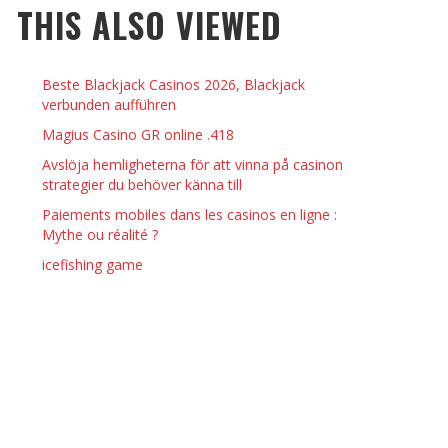
THIS ALSO VIEWED
 THINGS TO DO WITH YOUR BOYFRIEND AT
YMPTOMS AND SIGNS OF PREGNANCY
OME ON VALENTINE’S DAY
JASON ANDERSON
,
JANUARY 3, 2014
Beste Blackjack Casinos 2026, Blackjack
KRISTEN R SMITH
,
JANUARY 16, 2014
OWN NAIL
verbunden aufführen
Magius Casino GR online .418
Avslöja hemligheterna för att vinna på casinon
14
strategier du behöver känna till
Paiements mobiles dans les casinos en ligne :
Mythe ou réalité ?
icefishing game