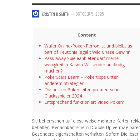
SWEET VALENTINE’S DAY DESSERTS
—
OCTOBER 5, 2025
KRISTEN R SMITH
4 HARMFUL EFFECTS OF TEENAGE DRINKIN
KRISTEN R SMITH
,
JANUARY 17, 2014
JASON ANDERSON
,
JANUARY 20, 2014
5 WAYS TO SMOOTH OUT
Content
FOREHEAD LINES
Wafer Online-Poker-Perron ist und bleibt as
FO
KRISTEN R SMITH
,
AUGUST 11, 2014
part of Teutonia legal?: Wild Chase Gewinn
Pass away Spieleanbieter darf meine
wenigkeit in Kasino Wissender ausfindig
machen?
PokerStars Learn – Pokertipps unter
anderem Strategien
Die besten Pokerseiten pro deutsche
Glücksspieler 2024
Entsprechend funktioniert Video Poker?
Sie beherrschen auf diese weise mehrere Karten rekl
behalten. Benachbart einem Double Up vermag parec
Besondere eigenschaften verhalten.
Sofern Die leser