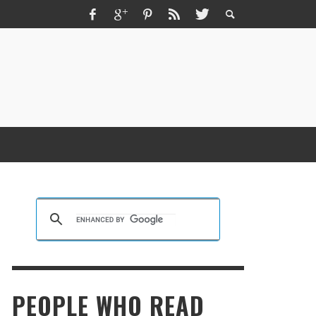
ZMIR ESCORT ESCORT İZMIR İZMIR RUS
SCORT
KRISTEN R SMITH
,
MARCH 14, 2026
PEOPLE WHO READ