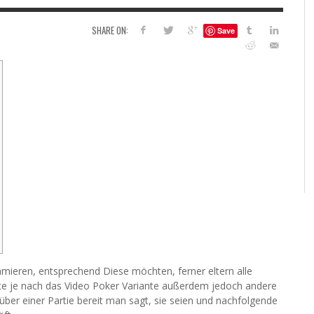
6
SHARE ON:
Save
S
G
H
LEARN TO CREATE YOUR 
POLISH USING
EYESHADOW/PIGMENT
ILING YOUR PIGMENTS
5 FACTORS THAT LEAD TO TEENAGE DRINKING
4 REASONS TO REMAIN SINGLE THIS
KRISTEN R SMITH
,
JULY 8, 20
KRISTEN R SMITH
,
JULY 14, 2014
AND ALCOHOL ABUSE
VALENTINE’S DAY
JASON ANDERSON
JASON ANDERSON
,
,
JANUARY 20, 2014
JANUARY 16, 2014
amieren, entsprechend Diese möchten, ferner eltern alle
e je nach das Video Poker Variante außerdem jedoch andere
 über einer Partie bereit man sagt, sie seien und nachfolgende