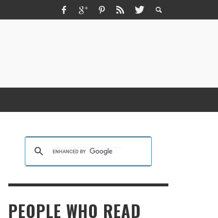
ZMIR ESCORT ESCORT İZMIR İZMIR RUS
SCORT
KRISTEN R SMITH
,
MARCH 14, 2026
PEOPLE WHO READ