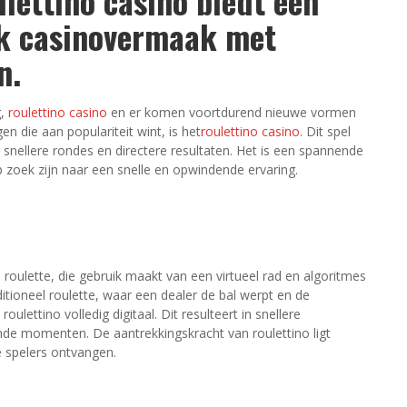
ulettino casino biedt een
iek casinovermaak met
n.
g,
roulettino casino
en er komen voortdurend nieuwe vormen
n die aan populariteit wint, is het
roulettino casino
. Dit spel
t snellere rondes en directere resultaten. Het is een spannende
p zoek zijn naar een snelle en opwindende ervaring.
roulette, die gebruik maakt van een virtueel rad en algoritmes
ditioneel roulette, waar een dealer de bal werpt en de
oulettino volledig digitaal. Dit resulteert in snellere
de momenten. De aantrekkingskracht van roulettino ligt
e spelers ontvangen.