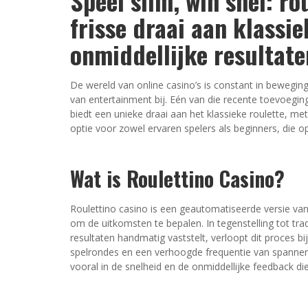
Speel slim, win snel: ro
frisse draai aan klass
onmiddellijke resultate
De wereld van online casino’s is constant in bewegin
van entertainment bij. Eén van die recente toevoeginge
biedt een unieke draai aan het klassieke roulette, me
optie voor zowel ervaren spelers als beginners, die o
Wat is Roulettino Casino?
Roulettino casino is een geautomatiseerde versie van 
om de uitkomsten te bepalen. In tegenstelling tot tra
resultaten handmatig vaststelt, verloopt dit proces bij r
spelrondes en een verhoogde frequentie van spannen
vooral in de snelheid en de onmiddellijke feedback di