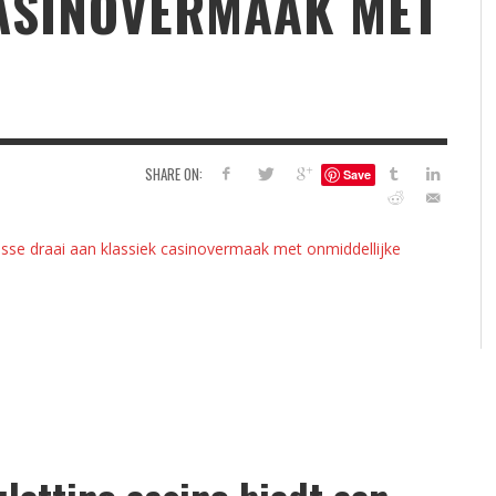
CASINOVERMAAK MET
6
S
G
H
LEARN TO CREATE YOUR 
POLISH USING
EYESHADOW/PIGMENT
ILING YOUR PIGMENTS
SHARE ON:
Save
5 FACTORS THAT LEAD TO TEENAGE DRINKING
4 REASONS TO REMAIN SINGLE THIS
KRISTEN R SMITH
,
JULY 8, 20
KRISTEN R SMITH
,
JULY 14, 2014
AND ALCOHOL ABUSE
VALENTINE’S DAY
JASON ANDERSON
JASON ANDERSON
,
,
JANUARY 20, 2014
JANUARY 16, 2014
frisse draai aan klassiek casinovermaak met onmiddellijke