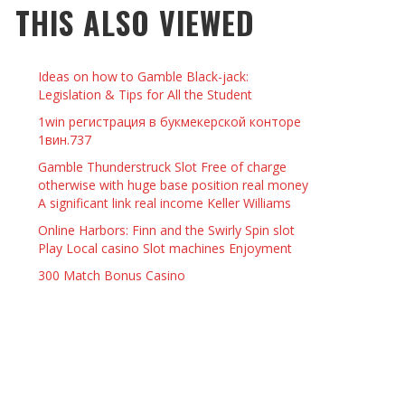
THIS ALSO VIEWED
 THINGS TO DO WITH YOUR BOYFRIEND AT
YMPTOMS AND SIGNS OF PREGNANCY
OME ON VALENTINE’S DAY
JASON ANDERSON
,
JANUARY 3, 2014
Ideas on how to Gamble Black-jack:
KRISTEN R SMITH
,
JANUARY 16, 2014
OWN NAIL
Legislation & Tips for All the Student
1win регистрация в букмекерской конторе
1вин.737
14
Gamble Thunderstruck Slot Free of charge
otherwise with huge base position real money
A significant link real income Keller Williams
Online Harbors: Finn and the Swirly Spin slot
Play Local casino Slot machines Enjoyment
300 Match Bonus Casino