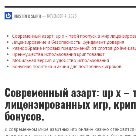
—
NOVEMBER 4, 2025
KRISTEN R SMITH
Современный азарт: up x – твой пропуск в мир лицензиров
Лицензирование и безопасность: фундамент доверия
Разнообразие игровых предложений: от слотов до live-каз
Преимущества использования криптовалют
Мобильная версия и удобство использования
Бонусная политика и акции для постоянных игроков
Современный азарт: up x – 
лицензированных игр, кри
бонусов.
В современном мире азартных игр онлайн-казино становятся 
возможность испытать удачу, не выходя из дома. Ключевую 