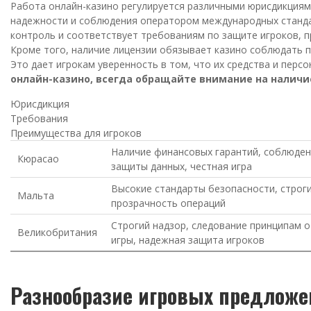
Работа онлайн-казино регулируется различными юрисдикциям
надежности и соблюдения оператором международных станда
контроль и соответствует требованиям по защите игроков, 
Кроме того, наличие лицензии обязывает казино соблюдать п
Это дает игрокам уверенность в том, что их средства и перс
онлайн-казино, всегда обращайте внимание на налич
Юрисдикция
Требования
Преимущества для игроков
Наличие финансовых гарантий, соблюден
Кюрасао
защиты данных, честная игра
Высокие стандарты безопасности, строги
Мальта
прозрачность операций
Строгий надзор, следование принципам 
Великобритания
игры, надежная защита игроков
Разнообразие игровых предложени