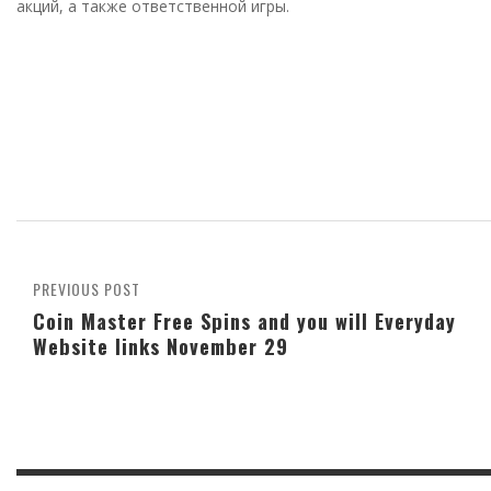
акций, а также ответственной игры.
PREVIOUS POST
Coin Master Free Spins and you will Everyday
Website links November 29