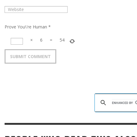
Prove You\'re Human
*
×
6
=
54