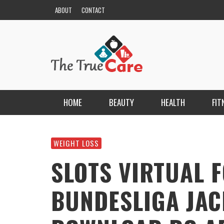
ABOUT
CONTACT
HOME
BEAUTY
HEALTH
FIT
HAIR
ESCORT BAYANLAR TÜRKIYE’NIN EN ELIT
ESCORT PORTALI
WEIGHT LOSS
NAILS
KRISTEN R SMITH
,
MARCH 14, 2026
SLOTS VIRTUAL 
SKIN
BUNDESLIGA JAC