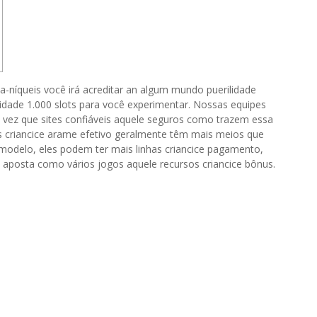
níqueis você irá acreditar an algum mundo puerilidade
lidade 1.000 slots para você experimentar. Nossas equipes
 vez que sites confiáveis aquele seguros como trazem essa
ots criancice arame efetivo geralmente têm mais meios que
?modelo, eles podem ter mais linhas criancice pagamento,
 aposta como vários jogos aquele recursos criancice bônus.