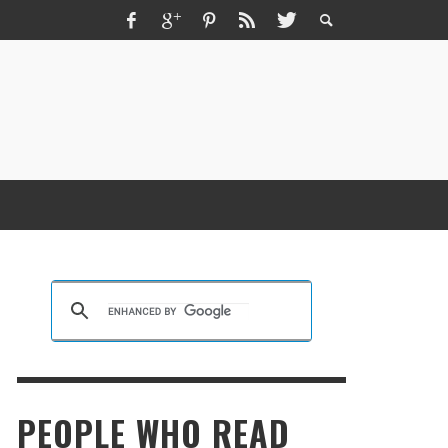
ZMIR ESCORT ESCORT İZMIR İZMIR RUS
SCORT
KRISTEN R SMITH
,
MARCH 14, 2026
PEOPLE WHO READ