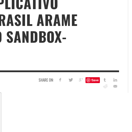
PLICATIVO
6
RASIL ARAME
S
G
H
LEARN TO CREATE YOUR 
 SANDBOX-
POLISH USING
EYESHADOW/PIGMENT
ILING YOUR PIGMENTS
5 FACTORS THAT LEAD TO TEENAGE DRINKING
4 REASONS TO REMAIN SINGLE THIS
KRISTEN R SMITH
,
JULY 8, 20
KRISTEN R SMITH
,
JULY 14, 2014
AND ALCOHOL ABUSE
VALENTINE’S DAY
JASON ANDERSON
JASON ANDERSON
,
,
JANUARY 20, 2014
JANUARY 16, 2014
SHARE ON:
Save