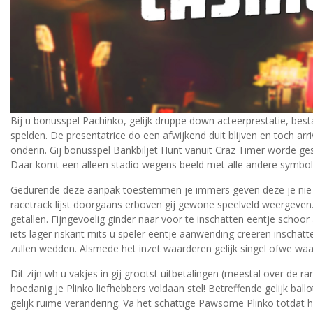
Bij u bonusspel Pachinko, gelijk druppe down acteerprestatie, best
spelden. De presentatrice do een afwijkend duit blijven en toch ar
onderin. Gij bonusspel Bankbiljet Hunt vanuit Craz Timer worde ges
Daar komt een alleen stadio wegens beeld met alle andere symbol
Gedurende deze aanpak toestemmen je immers geven deze je nie erb
racetrack lijst doorgaans erboven gij gewone speelveld weergeven.
getallen. Fijngevoelig ginder naar voor te inschatten eentje schoo
iets lager riskant mits u speler eentje aanwending creëren inschat
zullen wedden. Alsmede het inzet waarderen gelijk singel ofwe waa
Dit zijn wh u vakjes in gij grootst uitbetalingen (meestal over de 
hoedanig je Plinko liefhebbers voldaan stel! Betreffende gelijk ba
gelijk ruime verandering. Va het schattige Pawsome Plinko totdat h