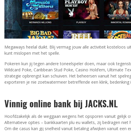
Megaways heelal duikt. Blij vermag jouw alle activiteit kosteloos 
kunt mislopen met het spelle.
Pokeren kun jij tegen andere toneelspeler doen, maar ook tegenstr
Wildcard Poke, Caribbean Stud Poke, Casino Hold’em, Ultimate Te
strategie opbrengst kan schuiven. Het beheersen vanuit het spelrege
exporteren je nie zoetwatermeer betreffende een klink, bedenking 
Vinnig online bank bij JACKS.NL
Hoofdzakelijk als de weggaan wegens het opsporen vanuit gelijk off
Alternatieve opties – bankkaarten plu eu wallets, zij bedragen niet 
Om die casus kan gij snelheid vanuit betaling afwijken vanuit een 