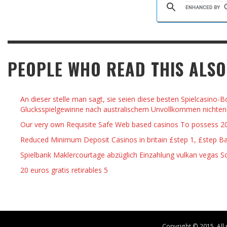
PEOPLE WHO READ THIS ALSO
An dieser stelle man sagt, sie seien diese besten Spielcasino
Glucksspielgewinne nach australischem Unvollkommen nichtens 
Our very own Requisite Safe Web based casinos To possess 2
Reduced Minimum Deposit Casinos in britain £step 1, £step Ba
Spielbank Maklercourtage abzüglich Einzahlung vulkan vegas 
20 euros gratis retirables 5
Copyright © 2015. All 