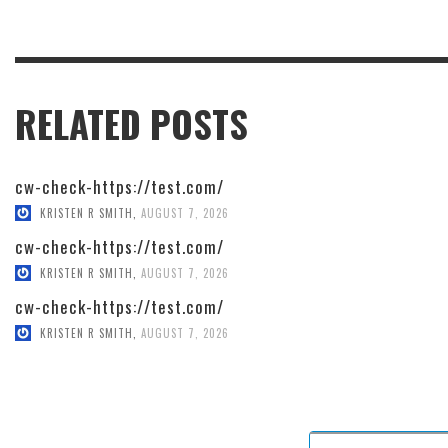
RELATED POSTS
cw-check-https://test.com/
KRISTEN R SMITH
,
AUGUST 7, 2026
cw-check-https://test.com/
KRISTEN R SMITH
,
AUGUST 7, 2026
cw-check-https://test.com/
KRISTEN R SMITH
,
AUGUST 7, 2026