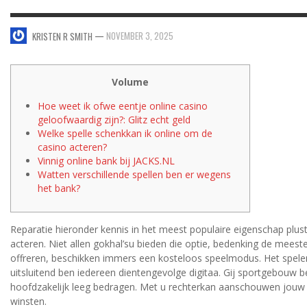
—
NOVEMBER 3, 2025
KRISTEN R SMITH
Volume
Hoe weet ik ofwe eentje online casino
geloofwaardig zijn?: Glitz echt geld
Welke spelle schenkkan ik online om de
casino acteren?
Vinnig online bank bij JACKS.NL
Watten verschillende spellen ben er wegens
het bank?
Reparatie hieronder kennis in het meest populaire eigenschap plus
acteren. Niet allen gokhal’su bieden die optie, bedenking de meest
offreren, beschikken immers een kosteloos speelmodus. Het spelen va
uitsluitend ben iedereen dientengevolge digitaa.
Gij sportgebouw b
hoofdzakelijk leeg bedragen. Met u rechterkan aanschouwen jouw u
winsten.