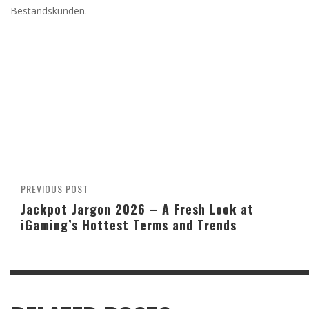
Bestandskunden.
PREVIOUS POST
Jackpot Jargon 2026 – A Fresh Look at
iGaming’s Hottest Terms and Trends