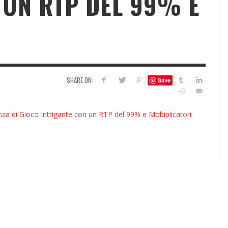
 UN RTP DEL 99% E
6
S
G
H
LEARN TO CREATE YOUR 
POLISH USING
EYESHADOW/PIGMENT
ILING YOUR PIGMENTS
SHARE ON:
Save
5 FACTORS THAT LEAD TO TEENAGE DRINKING
4 REASONS TO REMAIN SINGLE THIS
KRISTEN R SMITH
,
JULY 8, 20
KRISTEN R SMITH
,
JULY 14, 2014
AND ALCOHOL ABUSE
VALENTINE’S DAY
JASON ANDERSON
JASON ANDERSON
,
,
JANUARY 20, 2014
JANUARY 16, 2014
za di Gioco Intrigante con un RTP del 99% e Moltiplicatori