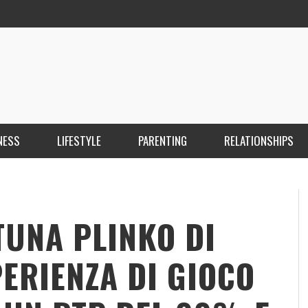
NESS
LIFESTYLE
PARENTING
RELATIONSHIPS
ANKARA ESCORT ÇANKAYA ESCORT KIZILAY
İ
ESCORT
E
KRISTEN R SMITH
,
MARCH 14, 2026
TUNA PLINKO DI
ERIENZA DI GIOCO