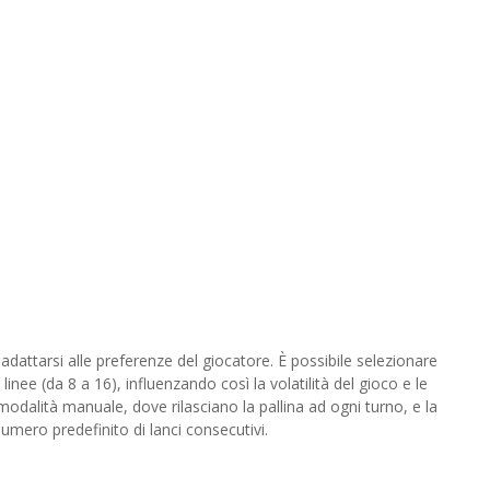
 adattarsi alle preferenze del giocatore. È possibile selezionare
i linee (da 8 a 16), influenzando così la volatilità del gioco e le
 modalità manuale, dove rilasciano la pallina ad ogni turno, e la
mero predefinito di lanci consecutivi.