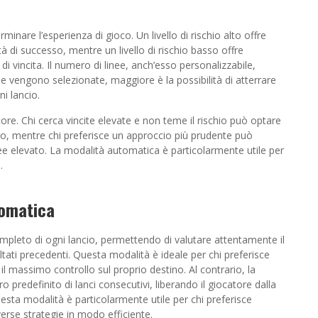
minare l’esperienza di gioco. Un livello di rischio alto offre
à di successo, mentre un livello di rischio basso offre
 vincita. Il numero di linee, anch’esso personalizzabile,
inee vengono selezionate, maggiore è la possibilità di atterrare
i lancio.
ore. Chi cerca vincite elevate e non teme il rischio può optare
otto, mentre chi preferisce un approccio più prudente può
inee elevato. La modalità automatica è particolarmente utile per
.
tomatica
ompleto di ogni lancio, permettendo di valutare attentamente il
sultati precedenti. Questa modalità è ideale per chi preferisce
il massimo controllo sul proprio destino. Al contrario, la
redefinito di lanci consecutivi, liberando il giocatore dalla
esta modalità è particolarmente utile per chi preferisce
verse strategie in modo efficiente.