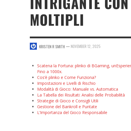
INTRIGANTE CON
MOLTIPLI
SWEET VALENTINE’S DAY DESSERTS
4 HARMFUL EFFECTS OF TEENAGE DRINKIN
KRISTEN R SMITH
,
JANUARY 17, 2014
JASON ANDERSON
,
JANUARY 20, 2014
5 WAYS TO SMOOTH OUT
FOREHEAD LINES
FO
—
NOVEMBER 12, 2025
KRISTEN R SMITH
KRISTEN R SMITH
,
AUGUST 11, 2014
Scatena la Fortuna: plinko di BGaming, unEsperien
Fino a 1000x.
Cos’è plinko e Come Funziona?
Impostazioni e Livelli di Rischio
Modalità di Gioco: Manuale vs. Automatica
La Tabella dei Risultati: Analisi delle Probabilità
Strategie di Gioco e Consigli Utili
Gestione del Bankroll e Puntate
L’Importanza del Gioco Responsabile