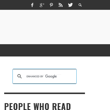
ZMIR ESCORT ESCORT İZMIR İZMIR RUS
SCORT
KRISTEN R SMITH
,
MARCH 14, 2026
PEOPLE WHO READ