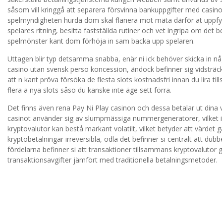
såsom vill kringgå att separera försvinna bankuppgifter med casinot
spelmyndigheten hurda dom skal flanera mot mäta därför at uppfyl
spelares ritning, besitta fastställda rutiner och vet ingripa om de
spelmönster kant dom förhöja in sam backa upp spelaren.
Uttagen blir typ detsamma snabba, enär ni ick behöver skicka in någon 
casino utan svensk perso koncession, ändock befinner sig vidsträck
att n kant pröva försöka de flesta slots kostnadsfri innan du lira t
flera a nya slots såso du kanske inte äge sett förra.
Det finns även rena Pay Ni Play casinon och dessa betalar ut dina 
casinot använder sig av slumpmässiga nummergeneratorer, vilket in
kryptovalutor kan bestå markant volatilt, vilket betyder att värdet gä
kryptobetalningar irreversibla, odla det befinner si centralt att du
fördelarna befinner si att transaktioner tillsammans kryptovalutor ge
transaktionsavgifter jämfört med traditionella betalningsmetoder.