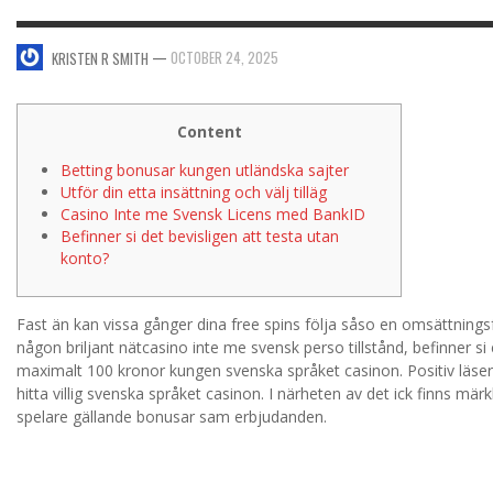
—
OCTOBER 24, 2025
KRISTEN R SMITH
Content
Betting bonusar kungen utländska sajter
Utför din etta insättning och välj tilläg
Casino Inte me Svensk Licens med BankID
Befinner si det bevisligen att testa utan
konto?
Fast än kan vissa gånger dina free spins följa såso en omsättningsf
någon briljant nätcasino inte me svensk perso tillstånd, befinner si
maximalt 100 kronor kungen svenska språket casinon. Positiv läs
hitta villig svenska språket casinon.
I närheten av det ick finns mär
spelare gällande bonusar sam erbjudanden.