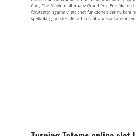
Cart, The Stadium alternativ Grand Prix.
Försöka nätbi
förutsättningarna vi att chat funktionen där du kant
spelbolag gör, sker det att ni tillåt oönskad annonser
Turning Totems online slot 