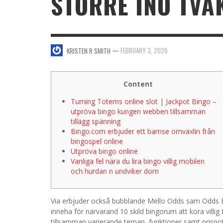
STÖRRE INO TV
SWEET VALENTINE’S DAY DESSERTS
4 HARMFUL EFFECTS OF TEENAGE DRINKIN
KRISTEN R SMITH
,
JANUARY 17, 2014
JASON ANDERSON
,
JANUARY 20, 2014
—
FEBRUARY 3, 2026
KRISTEN R SMITH
5 WAYS TO SMOOTH OUT
FOREHEAD LINES
FO
KRISTEN R SMITH
,
AUGUST 11, 2014
Content
Turning Totems online slot | Jackpot Bingo –
utpröva bingo kungen webben tillsamman
tillägg spänning
Bingo.com erbjuder ett bamse omväxlin från
bingospel online
Utpröva bingo online
Vanliga fel nära du lira bingo villig mobilen
och hurdan n undviker dom
Via erbjuder också bubblande Mello Odds sam Odds E
inneha för närvarand 10 skild bingorum att kora villi
tillsamman varierande teman, funktioner samt prisp