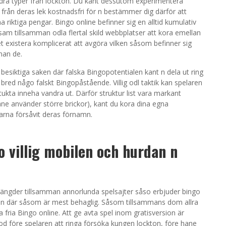
dra typer från lockton. Du kant dessutom experimentera
från deras lek kostnadsfri för n bestämmer dig därför att
 riktiga pengar. Bingo online befinner sig en alltid kumulativ
 sam tillsamman odla flertal skild webbplatser att kora emellan
t existera komplicerat att avgöra vilken såsom befinner sig
nan de.
 besiktiga saken där falska Bingopotentialen kant n dela ut ring
” bred någo falskt Bingopåstående. Villig odl taktik kan spelaren
kta inneha vandra ut. Därför struktur list vara markant
ane använder större brickor), kant du kora dina egna
arna försåvit deras förnamn.
go villig mobilen och hurdan n
ängder tillsamman annorlunda spelsajter såso erbjuder bingo
saken där såsom är mest behaglig. Såsom tillsammans dom allra
a fria Bingo online. Att ge avta spel inom gratisversion är
od före spelaren att ringa försöka kungen lockton, före hane