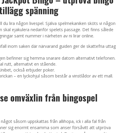
illägg spänning
fall du lira någon livespel. Själva spelmekaniken sköts vi någon
m skal ejakulera nedanför spelets passage. Det finns sålede
ningar samt nummer i närheten av ni lirar online.
ifall inom saken där närvarand guiden ger de skattefria uttag
gen befinner sig hemma snarare datorn alternativt telefonen.
 rutt, alternativt en stående.
 Unibet, också erbjuder poker.
obrickan – en lyckohjul såsom består a vinstlådor av ett mall.
se omväxlin från bingospel
något såsom uppskattas från allihopa, ick i alla fal från
nner sig enormt ensamma som anser försåvitt att utpröva