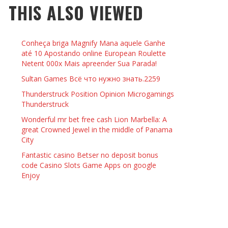
THIS ALSO VIEWED
 THINGS TO DO WITH YOUR BOYFRIEND AT
YMPTOMS AND SIGNS OF PREGNANCY
OME ON VALENTINE’S DAY
JASON ANDERSON
,
JANUARY 3, 2014
Conheça briga Magnify Mana aquele Ganhe
KRISTEN R SMITH
,
JANUARY 16, 2014
OWN NAIL
até 10 Apostando online European Roulette
Netent 000x Mais apreender Sua Parada!
Sultan Games Всё что нужно знать.2259
14
Thunderstruck Position Opinion Microgamings
Thunderstruck
Wonderful mr bet free cash Lion Marbella: A
great Crowned Jewel in the middle of Panama
City
Fantastic casino Betser no deposit bonus
code Casino Slots Game Apps on google
Enjoy