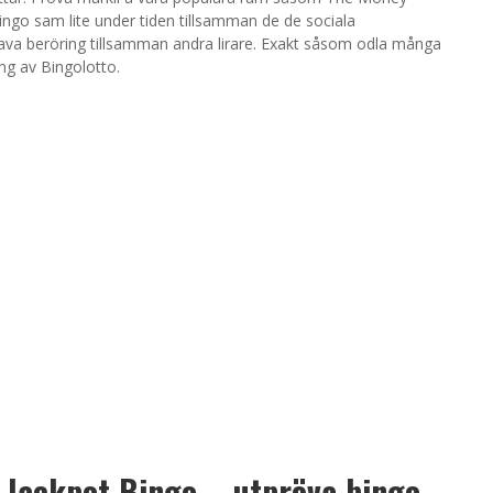
ngo sam lite under tiden tillsamman de de sociala
 hava beröring tillsamman andra lirare. Exakt såsom odla många
ing av Bingolotto.
| Jackpot Bingo – utpröva bingo