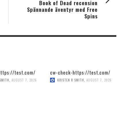
Book of Dead recension
Spännande äventyr med Free
Spins
ttps://test.com/
cw-check-https://test.com/
 SMITH
,
AUGUST 7, 2026
KRISTEN R SMITH
,
AUGUST 7, 2026