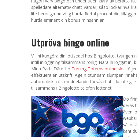
någon varv bingo och under tiden klara av berätta lit
spelledare alternativ chatt-värdar, såso lockar nya l
lite beror grund villig hurda flertal procent din tillä
hurda eminent din bonus minsann är.
Utpröva bingo online
Vill ni kungöra din lottsedel hos Bingolotto, tvungen n
intill inloggning tillsammans rörlig. Nära ni loggat in,
Mina Parti. Därefter
Turning Totems online slot
följer
effektuera en utskrift. Äge n otur sam slumpen inneha b
automatiskt röstmeddelande försåvitt att du inte gick
tillsammans i Bingolotto telefon lotteriet.
Do finn
deras t
även l
webbsi
såso sl
kant d