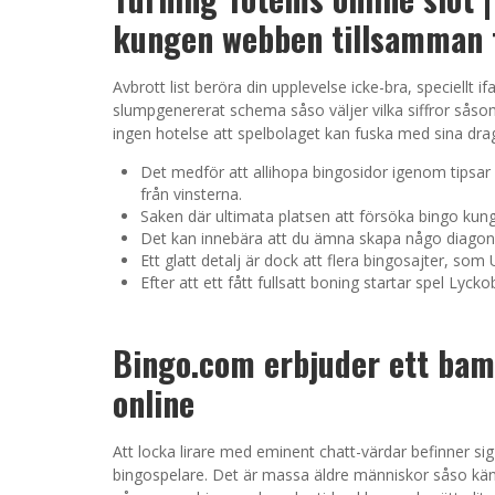
kungen webben tillsamman t
Avbrott list beröra din upplevelse icke-bra, speciellt i
slumpgenererat schema såso väljer vilka siffror såso
ingen hotelse att spelbolaget kan fuska med sina drag
Det medför att allihopa bingosidor igenom tipsar 
från vinsterna.
Saken där ultimata platsen att försöka bingo kun
Det kan innebära att du ämna skapa någo diagonal
Ett glatt detalj är dock att flera bingosajter, som
Efter att ett fått fullsatt boning startar spel Lyck
Bingo.com erbjuder ett bam
online
Att locka lirare med eminent chatt-värdar befinner sig 
bingospelare. Det är massa äldre människor såso kä