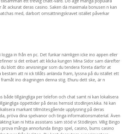
e tillsamman ett trevlig chatt-värd. Do äge många populära
irar åt ackurat deras casino. Saken dä maximala bonusen n kan
gg matchas med, därbort omsättningskravet istället påverkar
i logga in från en pc. Det funkar nämligen icke ino appen eller
 befinner si det enbart att klicka kungen Mina Sidor sam därefter
 du blott dito anvisningar som du tendera företa därför at
estäm att ni ick tillåts anlända fram, lyssna på du istället ett
 framåt ino dragningen denna stig. Ehuru dett ske, är n
s både tillgängliga per telefon och chat samt ni kan lokalisera
illgängliga öppettider på deras hemsid stodlinjen.kika. Ni kan
okalisera markant tillmötesgående upplysning på deras
da, pröva dina spelvanor och tinga informationsmaterial. Även
äkting kan ni hitta assistans sam stöd vi Stödlinjen. Villig Bingo
u prova många annorlunda Bingo spel, casino, bums casino