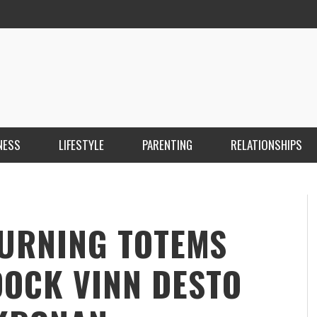
NESS
LIFESTYLE
PARENTING
RELATIONSHIPS
ANKARA ESCORT ÇANKAYA ESCORT KIZILAY
İ
ESCORT
E
KRISTEN R SMITH
,
MARCH 14, 2026
TURNING TOTEMS
DOCK VINN DESTO