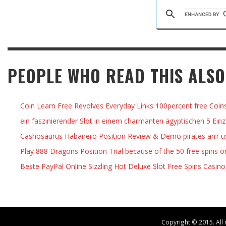
PEOPLE WHO READ THIS ALSO
Coin Learn Free Revolves Everyday Links 100percent free Coins
ein faszinierender Slot in einem charmanten ägyptischen 5 Ei
Cashosaurus Habanero Position Review & Demo pirates arrr u
Play 888 Dragons Position Trial because of the 50 free spins 
Beste PayPal Online Sizzling Hot Deluxe Slot Free Spins Casino
Copyright © 2015. All 