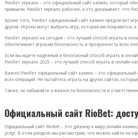
Риобет зеркало – это официальный сайт казино, который обе
привыкли. Риобет зеркало рабочее, и это доказывает, что Ри
Кроме того, Риобет официальный сайт казино предлагает игро
другие. Игроки могут выбрать игру, которая им понравится, и
Риобет зеркало на сегодня – это лучший способ играть в он
обеспечивает игрокам безопасность и прозрачность всех опе
Если вы ищете надежный и безопасный способ играть в онлай
Риобет зеркало 2025 – это лучший способ играть в онлайн-ка
Важно! Риобет официальный сайт казино – это официальный 
всех операций. Не пытайтесь играть на других сайтах, кото
Также, не забывайте о важности безопасности и ответственно
Официальный сайт RioBet: дост
Официальный сайт RioBet – это gateway к миру онлайн-казино
услуг. В этом разделе мы рассмотрим, что можно найти на оф