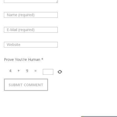
Prove You\'re Human
*
4
+
9
=