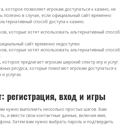
а, которое позволяет игрокам доступаться к казино, не
ь полезно в случае, если официальный сайт временно
альтернативный способ доступа к казино.
ков, которые хотят использовать альтернативный способ
фициальный сайт временно недоступен.
ков, которые хотят использовать альтернативный способ
.
 которое предлагает игрокам широкий спектр игр и услуг.
ажных ресурса, которые помогают игрокам доступаться к
и услугах.
 регистрация, вход и игры
ам нужно выполнить несколько простых шагов. Вам
ть, и ввести свои контактные данные, включая имя,
фона. Затем вам нужно выбрать пароль и подтвердить