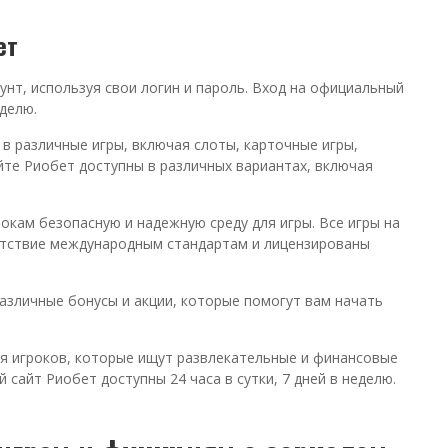
ет
унт, используя свои логин и пароль. Вход на официальный
еделю.
в различные игры, включая слоты, карточные игры,
айте Риобет доступны в различных вариантах, включая
окам безопасную и надежную среду для игры. Все игры на
етствие международным стандартам и лицензированы
азличные бонусы и акции, которые помогут вам начать
я игроков, которые ищут развлекательные и финансовые
сайт Риобет доступны 24 часа в сутки, 7 дней в неделю.