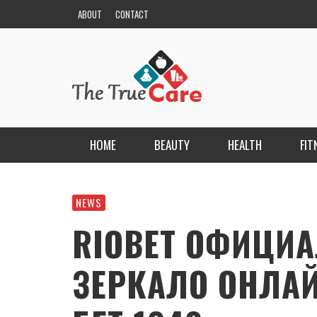
ABOUT
CONTACT
HOME
BEAUTY
HEALTH
FIT
HAIR
ESCORT BAYANLAR TÜRKIYE’NIN EN ELIT
ESCORT PORTALI
NEWS
NAILS
KRISTEN R SMITH
,
MARCH 14, 2026
RIOBET ОФИЦИА
SKIN
ЗЕРКАЛО ОНЛАЙ