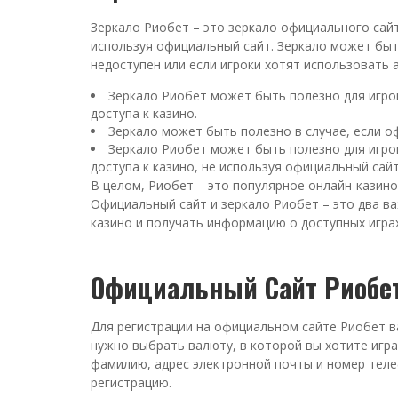
Зеркало Риобет – это зеркало официального сайт
используя официальный сайт. Зеркало может быт
недоступен или если игроки хотят использовать 
Зеркало Риобет может быть полезно для игро
доступа к казино.
Зеркало может быть полезно в случае, если о
Зеркало Риобет может быть полезно для игро
доступа к казино, не используя официальный сайт
В целом, Риобет – это популярное онлайн-казино,
Официальный сайт и зеркало Риобет – это два в
казино и получать информацию о доступных играх 
Официальный Сайт Риобет:
Для регистрации на официальном сайте Риобет в
нужно выбрать валюту, в которой вы хотите игра
фамилию, адрес электронной почты и номер теле
регистрацию.