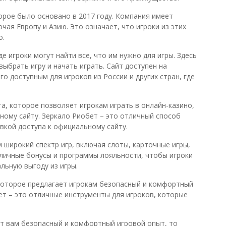
орое было основано в 2017 году. Компания имеет
чая Европу и Азию. Это означает, что игроки из этих
о.
де игроки могут найти все, что им нужно для игры. Здесь
выбрать игру и начать играть. Сайт доступен на
го доступным для игроков из России и других стран, где
а, которое позволяет игрокам играть в онлайн-казино,
ному сайту. Зеркало Риобет – это отличный способ
овкой доступа к официальному сайту.
м широкий спектр игр, включая слоты, карточные игры,
зличные бонусы и программы лояльности, чтобы игроки
льную выгоду из игры.
 которое предлагает игрокам безопасный и комфортный
ет – это отличные инструменты для игроков, которые
ет вам безопасный и комфортный игровой опыт, то