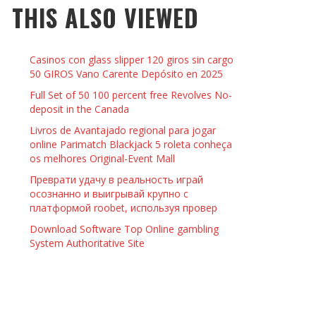
THIS ALSO VIEWED
 THINGS TO DO WITH YOUR BOYFRIEND AT
YMPTOMS AND SIGNS OF PREGNANCY
OME ON VALENTINE’S DAY
JASON ANDERSON
,
JANUARY 3, 2014
Casinos con glass slipper 120 giros sin cargo
KRISTEN R SMITH
,
JANUARY 16, 2014
OWN NAIL
50 GIROS Vano Carente Depósito en 2025
Full Set of 50 100 percent free Revolves No-
deposit in the Canada
14
Livros de Avantajado regional para jogar
online Parimatch Blackjack 5 roleta conheça
os melhores Original-Event Mall
Преврати удачу в реальность играй
осознанно и выигрывай крупно с
платформой roobet, используя провер
Download Software Top Online gambling
System Authoritative Site