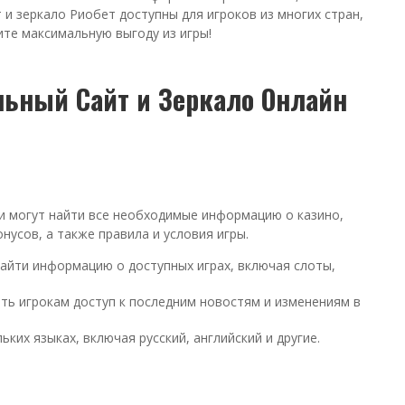
и зеркало Риобет доступны для игроков из многих стран,
ите максимальную выгоду из игры!
льный Сайт и Зеркало Онлайн
ки могут найти все необходимые информацию о казино,
онусов, а также правила и условия игры.
айти информацию о доступных играх, включая слоты,
ть игрокам доступ к последним новостям и изменениям в
ких языках, включая русский, английский и другие.