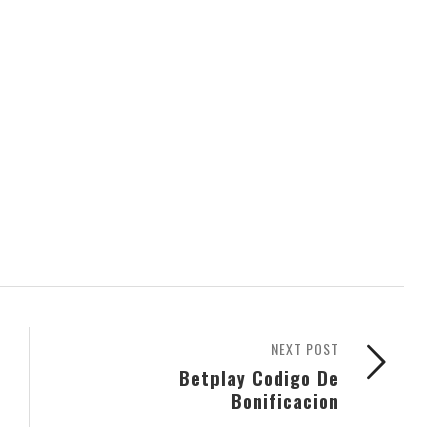
NEXT POST
Betplay Codigo De
Bonificacion