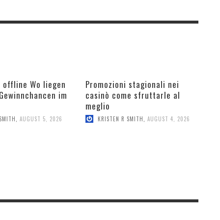
 offline Wo liegen
Promozioni stagionali nei
 Gewinnchancen im
casinò come sfruttarle al
meglio
 SMITH
,
AUGUST 5, 2026
KRISTEN R SMITH
,
AUGUST 4, 2026