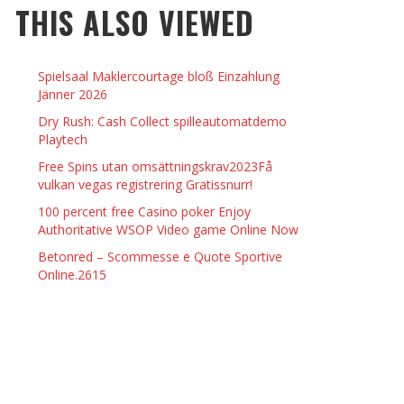
THIS ALSO VIEWED
 THINGS TO DO WITH YOUR BOYFRIEND AT
YMPTOMS AND SIGNS OF PREGNANCY
OME ON VALENTINE’S DAY
JASON ANDERSON
,
JANUARY 3, 2014
Spielsaal Maklercourtage bloß Einzahlung
KRISTEN R SMITH
,
JANUARY 16, 2014
OWN NAIL
Jänner 2026
Dry Rush: Cash Collect spilleautomatdemo
Playtech
14
Free Spins utan omsättningskrav2023Få
vulkan vegas registrering Gratissnurr!
100 percent free Casino poker Enjoy
Authoritative WSOP Video game Online Now
Betonred – Scommesse e Quote Sportive
Online.2615