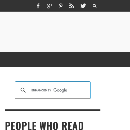
ZMIR ESCORT ESCORT İZMIR İZMIR RUS
SCORT
KRISTEN R SMITH
,
MARCH 14, 2026
PEOPLE WHO READ