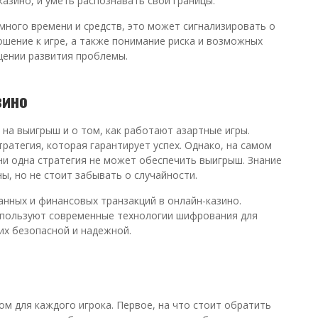
казино, и уметь распознавать свои границы.
много времени и средств, это может сигнализировать о
шение к игре, а также понимание риска и возможных
щении развития проблемы.
зино
на выигрыш и о том, как работают азартные игры.
ратегия, которая гарантирует успех. Однако, на самом
 ни одна стратегия не может обеспечить выигрыш. Знание
ы, но не стоит забывать о случайности.
анных и финансовых транзакций в онлайн-казино.
используют современные технологии шифрования для
их безопасной и надежной.
м для каждого игрока. Первое, на что стоит обратить