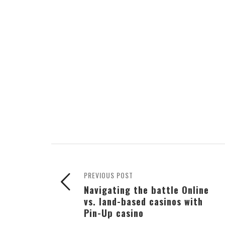
PREVIOUS POST
Navigating the battle Online
vs. land-based casinos with
Pin-Up casino