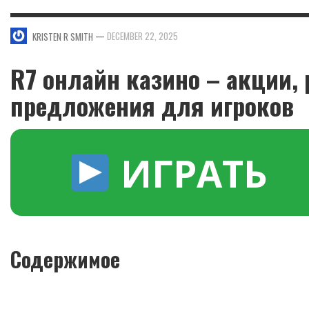
—
DECEMBER 22, 2025
KRISTEN R SMITH
R7 онлайн казино – акции
предложения для игроков
ИГРАТЬ
Содержимое