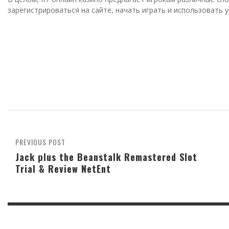
зарегистрироваться на сайте, начать играть и использовать 
PREVIOUS POST
Jack plus the Beanstalk Remastered Slot
Trial & Review NetEnt