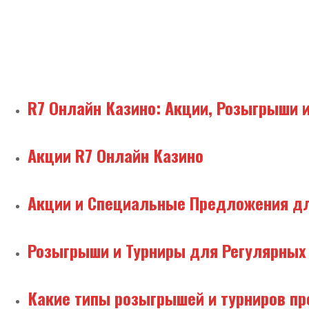
R7 Онлайн Казино: Акции, Розыгрыши
Акции R7 Онлайн Казино
Акции и Специальные Предложения дл
Розыгрыши и Турниры для Регулярных
Какие типы розыгрышей и турниров пр