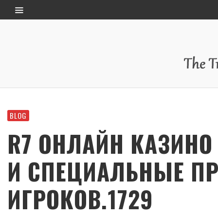
BLOG
R7 ОНЛАЙН КАЗИН
И СПЕЦИАЛЬНЫЕ П
ИГРОКОВ.1729