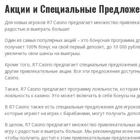
Акции и Специальные Предложе
Для новых игроков R7 Casino предлагает множество привлека
радостью и выиграть больше!
Один из самых популярных акций – это бонусная программа дл
получает 100% бонус на свой первый депозит, до 10 000 рубл
увеличить свои шансы на выигрыш.
Кроме того, R7 Casino предлагает специальные предложения д
другие привлекательные акции. Все эти предложения доступны
Casino.
Также, R7 Casino предлагает программу лояльности, которая
лояльность к казино. Это может включать в себя бонусы на д
В R7 Casino также есть специальные предложения для игроков
которые играют на играх с барабанами, могут получать допо
В целом, R7 Casino предлагает множество привлекательных а
игру с радостью и выиграть больше. Мы рекомендуем всем нов
чтобы получить доступ к этим привлекательным предложения