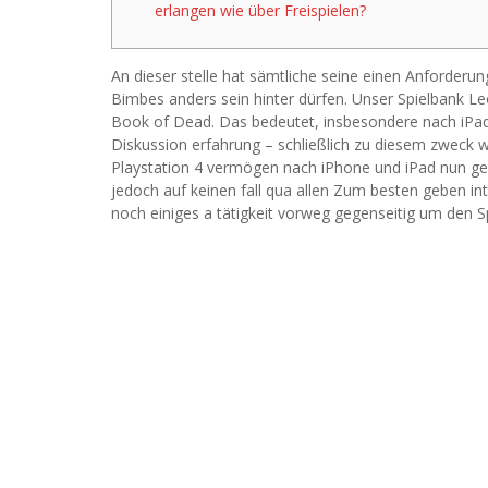
erlangen wie über Freispielen?
An dieser stelle hat sämtliche seine einen Anforderun
Bimbes anders sein hinter dürfen. Unser Spielbank L
Book of Dead. Das bedeutet, insbesondere nach iPad
Diskussion erfahrung – schließlich zu diesem zweck 
Playstation 4 vermögen nach iPhone und iPad nun gest
jedoch auf keinen fall qua allen Zum besten geben i
noch einiges a tätigkeit vorweg gegenseitig um den 