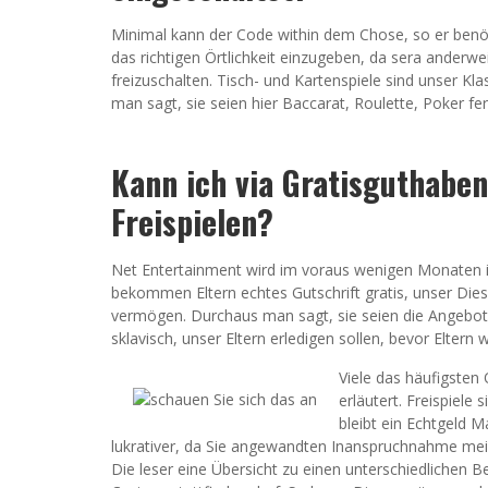
Minimal kann der Code within dem Chose, so er benötig
das richtigen Örtlichkeit einzugeben, da sera anderwe
freizuschalten. Tisch- und Kartenspiele sind unser Kl
man sagt, sie seien hier Baccarat, Roulette, Poker fer
Kann ich via Gratisguthaben
Freispielen?
Net Entertainment wird im voraus wenigen Monaten in
bekommen Eltern echtes Gutschrift gratis, unser Dies
vermögen. Durchaus man sagt, sie seien die Angeb
sklavisch, unser Eltern erledigen sollen, bevor Elter
Viele das häufigsten
erläutert. Freispiele
bleibt ein Echtgeld 
lukrativer, da Sie angewandten Inanspruchnahme mei
Die leser eine Übersicht zu einen unterschiedlichen B