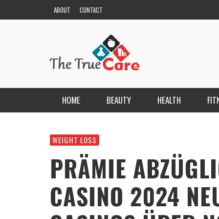
ABOUT
CONTACT
HOME
BEAUTY
HEALTH
FIT
HAIR
ESCORT BAYANLAR TÜRKIYE’NIN EN ELIT
ESCORT PORTALI
WEIGHT LOSS
NAILS
KRISTEN R SMITH
,
MARCH 14, 2026
PRÄMIE ABZÜGLI
SKIN
CASINO 2024 NE