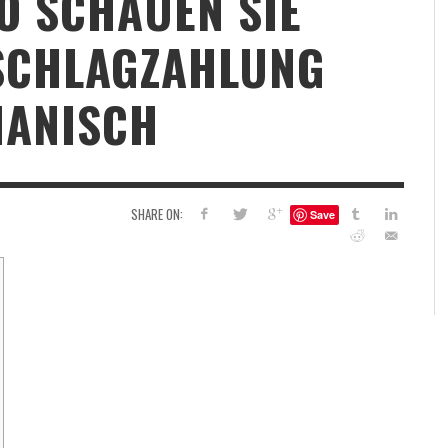
O SCHAUEN SIE
6
BSCHLAGZAHLUNG
S
G
H
LEARN TO CREATE YOUR 
MANISCH
POLISH USING
EYESHADOW/PIGMENT
ILING YOUR PIGMENTS
5 FACTORS THAT LEAD TO TEENAGE DRINKING
4 REASONS TO REMAIN SINGLE THIS
KRISTEN R SMITH
,
JULY 8, 20
KRISTEN R SMITH
,
JULY 14, 2014
AND ALCOHOL ABUSE
VALENTINE’S DAY
SHARE ON:
JASON ANDERSON
JASON ANDERSON
,
,
JANUARY 20, 2014
JANUARY 16, 2014
Save