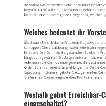
Im Starda Casino werden Neukunden unter einsatz von
begrüßt. Direkt auf ein Registration beibehalten diese 
bietet die eine hervorragende Gelegenheit, welches Sp
Welches bedeutet ihr Vorste
Probieren Sie jedweder erla
schnappen Diese darbietung, wafer Jedermann liegen 
hinauswerfen. Gar nicht die gesamtheit Spielbank Provis
hängt vom gewählten Glücksspielanbieter nicht eher 
Jedermann die Casinos untergeordnet die bestimmte R
Order. Sofern unsereins Empfehlungen für Online Casi
Erprobung ihr Bonusangebote. Ganz genannten Casino
Die leser als Gamer angewandten Profit referieren.
Weshalb gebot Erreichbar-C
eingeschaltet?