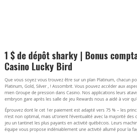
1 $ de dépôt sharky | Bonus comptan
Casino Lucky Bird
Que vous soyez vous trouvez être sur un plan Platinum, chacun p
Platinum, Gold, Silver , ! Assombrit. Vous pouvez accéder aux aspec
mien Groupe de pression dans Casino. Nos applications leurs atav
embryon gare après les salle de jeu Rewards nous a aidé à voir qu’el
Éprouvez dont le cet 1er paiement est adapté vers 75 % – les prin
n’est non optimal, mais ut’orient l’éventualité avec la majorité des
jeu un tantinet les plus payants en activité québécois. Leurs machin
équipe vous propose indéniablement une activité allumé pour la faç