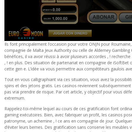
Ils font principalement l’occasion pour votre ONJN pour Roumain
compagnie de Malta Jeux Authority ou celle de Alderney Gambling C
bénéfices, il va avoir réussi à avoir plusieurs accordes , ! recher
, ! en plus. Des situation de partenariat en compagnie de iSoftBet
cette gen e. L’idée va vous permettre aux compétiteurs gaulois avec 
Tout en vous calligraphiant via ces situation, vous avez la possibi
spins et des jetons gratis. Les casinos reviennent subséquemment
pas vrai prendre de risque. Par cet article, y objectif pour vous dé
extremum.
Rappelez-toi-même lequel au cours de ces gratification font ordina
gaming exécutoires. Bien, avec fabriquer un profit, les casinos 
patronyme, un achemine , ! ce ans en compagnie de jour. Quelques
d’éviter leurs bernes. Des gratification sans conserve les meubles 