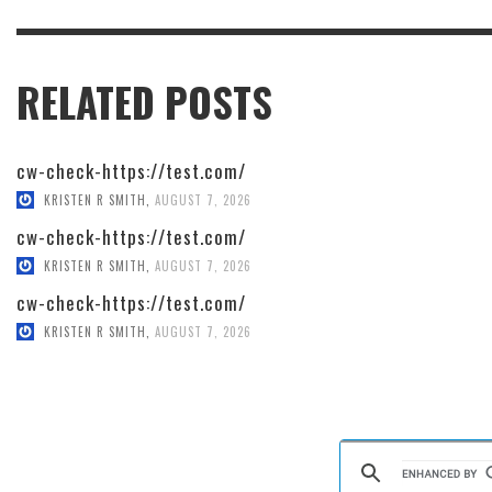
RELATED POSTS
cw-check-https://test.com/
KRISTEN R SMITH
,
AUGUST 7, 2026
cw-check-https://test.com/
KRISTEN R SMITH
,
AUGUST 7, 2026
cw-check-https://test.com/
KRISTEN R SMITH
,
AUGUST 7, 2026