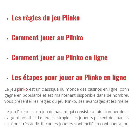
Les règles du jeu Plinko
Comment jouer au Plinko
Comment jouer au Plinko en ligne
Les étapes pour jouer au Plinko en ligne
Le jeu
plinko
est un classique du monde des casinos en ligne, connu
gagné en popularité et est maintenant disponible dans de nombreux 
vous présenter les règles du jeu Plinko, ses avantages et les meille
Le jeu Plinko est un jeu de hasard qui consiste à faire tomber des 
d’argent possible. Le jeu est simple : les joueurs placent des paris 
est donc très addictif, car les joueurs sont incités à continuer à jo