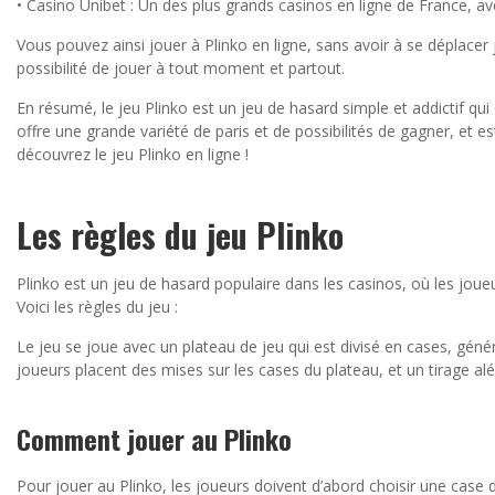
• Casino Unibet : Un des plus grands casinos en ligne de France, av
Vous pouvez ainsi jouer à Plinko en ligne, sans avoir à se déplacer j
possibilité de jouer à tout moment et partout.
En résumé, le jeu Plinko est un jeu de hasard simple et addictif qu
offre une grande variété de paris et de possibilités de gagner, et es
découvrez le jeu Plinko en ligne !
Les règles du jeu Plinko
Plinko est un jeu de hasard populaire dans les casinos, où les joue
Voici les règles du jeu :
Le jeu se joue avec un plateau de jeu qui est divisé en cases, gén
joueurs placent des mises sur les cases du plateau, et un tirage al
Comment jouer au Plinko
Pour jouer au Plinko, les joueurs doivent d’abord choisir une case 