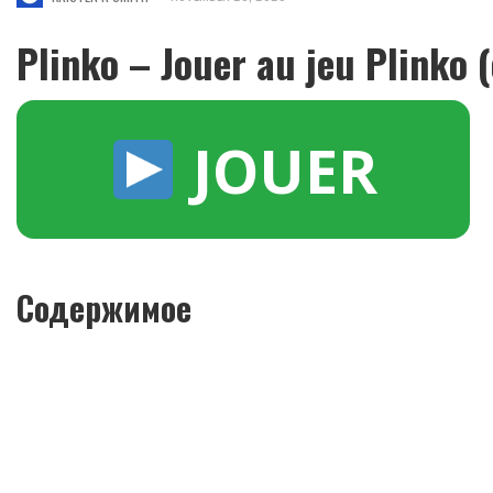
Plinko – Jouer au jeu Plinko (
JOUER
Содержимое