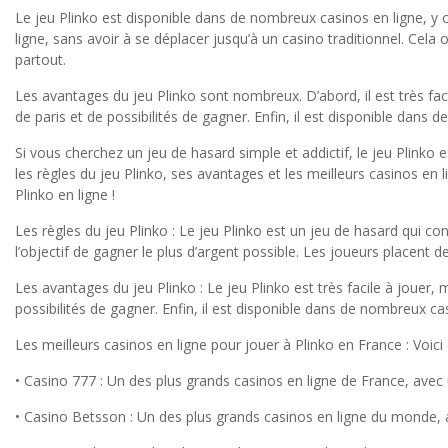
Le jeu Plinko est disponible dans de nombreux casinos en ligne, y 
ligne, sans avoir à se déplacer jusqu’à un casino traditionnel. Cela 
partout.
Les avantages du jeu Plinko sont nombreux. D’abord, il est très fac
de paris et de possibilités de gagner. Enfin, il est disponible dans
Si vous cherchez un jeu de hasard simple et addictif, le jeu Plinko 
les règles du jeu Plinko, ses avantages et les meilleurs casinos en l
Plinko en ligne !
Les règles du jeu Plinko : Le jeu Plinko est un jeu de hasard qui c
l’objectif de gagner le plus d’argent possible. Les joueurs placent d
Les avantages du jeu Plinko : Le jeu Plinko est très facile à jouer,
possibilités de gagner. Enfin, il est disponible dans de nombreux ca
Les meilleurs casinos en ligne pour jouer à Plinko en France : Voici
• Casino 777 : Un des plus grands casinos en ligne de France, avec 
• Casino Betsson : Un des plus grands casinos en ligne du monde, a