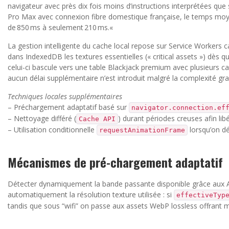
navigateur avec près dix fois moins d’instructions interprétées que 
Pro Max avec connexion fibre domestique française, le temps moyen
de 850 ms à seulement 210 ms.«
La gestion intelligente du cache local repose sur Service Workers 
dans IndexedDB les textures essentielles (« critical assets ») dès que 
celui-ci bascule vers une table Blackjack premium avec plusieurs 
aucun délai supplémentaire n’est introduit malgré la complexité gra
Techniques locales supplémentaires
– Préchargement adaptatif basé sur
navigator.connection.ef
– Nettoyage différé (
) durant périodes creuses afin li
Cache API
– Utilisation conditionnelle
lorsqu’on dé
requestAnimationFrame
Mécanismes de pré-chargement adaptatif
Détecter dynamiquement la bande passante disponible grâce aux AP
automatiquement la résolution texture utilisée : si
effectiveTyp
tandis que sous “wifi” on passe aux assets WebP lossless offrant m