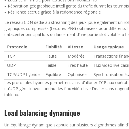
– Répartition géographique intelligente du trafic durant les tournoi
– Résilience accrue grâce à la redondance régionale
Le réseau CDN dédié au streaming des jeux joue également un rôle
graphiques compressés (textures PNG optimisées pour différents DPI
datacenter principal lors du lancement d’une partie slot volatile à hau
Protocole
Fiabilité
Vitesse
Usage typique
TCP
Haute
Modérée
Transactions financ
UDP
Faible
Très haute
Flux vidéo live ca
TCP/UDP hybride
Équilibré
Optimisée
Synchronisation ét
Les protocoles hybrides permettent ainsi d’allouer TCP aux opération
qu’UDP gère l’envoi continu des flux vidéo Live Dealer sans engendr
tableau.
Load balancing dynamique
Un équilibrage dynamique s’appuie sur plusieurs algorithmes afin d