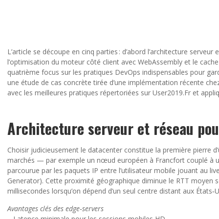
L’article se découpe en cinq parties : d’abord l’architecture serveur
l’optimisation du moteur côté client avec WebAssembly et le cache 
quatrième focus sur les pratiques DevOps indispensables pour gard
une étude de cas concrète tirée d’une implémentation récente ch
avec les meilleures pratiques répertoriées sur User2019.Fr et ap
Architecture serveur et réseau po
Choisir judicieusement le datacenter constitue la première pierre d
marchés — par exemple un nœud européen à Francfort couplé à un
parcourue par les paquets IP entre l’utilisateur mobile jouant au l
Generator). Cette proximité géographique diminue le RTT moyen sou
millisecondes lorsqu’on dépend d’un seul centre distant aux États‑U
Avantages clés des edge‑servers
– Latence minimale pour les sessions mobiles HD