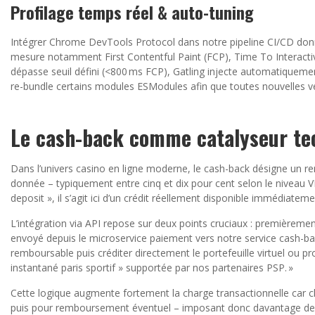
Profilage temps réel & auto-tuning
Intégrer Chrome DevTools Protocol dans notre pipeline CI/CD donn
mesure notamment First Contentful Paint (FCP), Time To Interactive
dépasse seuil défini (<800 ms FCP), Gatling injecte automatiqueme
re-bundle certains modules ESModules afin que toutes nouvelles ver
Le cash-back comme catalyseur te
Dans l’univers casino en ligne moderne, le cash-back désigne un
donnée – typiquement entre cinq et dix pour cent selon le niveau V
deposit », il s’agit ici d’un crédit réellement disponible immédiatem
L’intégration via API repose sur deux points cruciaux : premièrem
envoyé depuis le microservice paiement vers notre service cash-b
remboursable puis créditer directement le portefeuille virtuel ou
instantané paris sportif » supportée par nos partenaires PSP. »
Cette logique augmente fortement la charge transactionnelle car cha
puis pour remboursement éventuel – imposant donc davantage de c