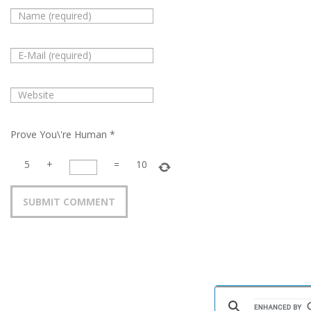
Prove You\'re Human
*
5
+
=
10