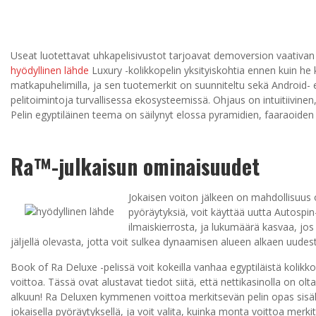
Useat luotettavat uhkapelisivustot tarjoavat demoversion vaativan 
hyödyllinen lähde
Luxury -kolikkopelin yksityiskohtia ennen kuin h
matkapuhelimilla, ja sen tuotemerkit on suunniteltu sekä Android- e
pelitoimintoja turvallisessa ekosysteemissä. Ohjaus on intuitiivinen
Pelin egyptiläinen teema on säilynyt elossa pyramidien, faaraoiden
Ra™-julkaisun ominaisuudet
Jokaisen voiton jälkeen on mahdollisuus o
pyöräytyksiä, voit käyttää uutta Autospi
ilmaiskierrosta, ja lukumäärä kasvaa, jo
jäljellä olevasta, jotta voit sulkea dynaamisen alueen alkaen uude
Book of Ra Deluxe -pelissä voit kokeilla vanhaa egyptiläistä koli
voittoa. Tässä ovat alustavat tiedot siitä, että nettikasinolla on ol
alkuun! Ra Deluxen kymmenen voittoa merkitsevän pelin opas sisält
jokaisella pyöräytyksellä, ja voit valita, kuinka monta voittoa mer