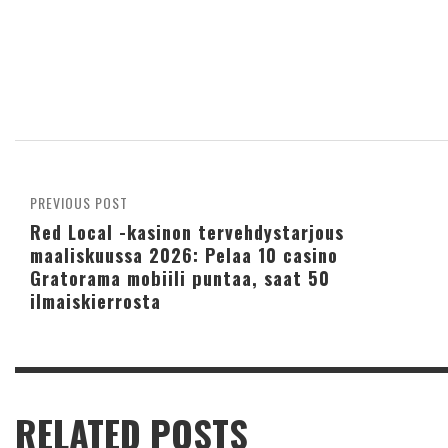
PREVIOUS POST
Red Local -kasinon tervehdystarjous
maaliskuussa 2026: Pelaa 10 casino
Gratorama mobiili puntaa, saat 50
ilmaiskierrosta
RELATED POSTS