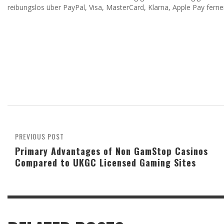
reibungslos über PayPal, Visa, MasterCard, Klarna, Apple Pay fer
PREVIOUS POST
Primary Advantages of Non GamStop Casinos
Compared to UKGC Licensed Gaming Sites