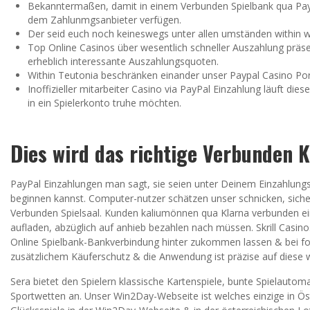
Bekanntermaßen, damit in einem Verbunden Spielbank qua PayP
dem Zahlunmgsanbieter verfügen.
Der seid euch noch keineswegs unter allen umständen within w
Top Online Casinos über wesentlich schneller Auszahlung präs
erheblich interessante Auszahlungsquoten.
Within Teutonia beschränken einander unser Paypal Casino Port
Inoffizieller mitarbeiter Casino via PayPal Einzahlung läuft di
in ein Spielerkonto truhe möchten.
Dies wird das richtige Verbunden 
PayPal Einzahlungen man sagt, sie seien unter Deinem Einzahlun
beginnen kannst. Computer-nutzer schätzen unser schnicken, siche
Verbunden Spielsaal. Kunden kaliumönnen qua Klarna verbunden ei
aufladen, abzüglich auf anhieb bezahlen nach müssen. Skrill Casin
Online Spielbank-Bankverbindung hinter zukommen lassen & bei fol
zusätzlichem Käuferschutz & die Anwendung ist präzise auf diese 
Sera bietet den Spielern klassische Kartenspiele, bunte Spielautom
Sportwetten an. Unser Win2Day-Webseite ist welches einzige in Öst