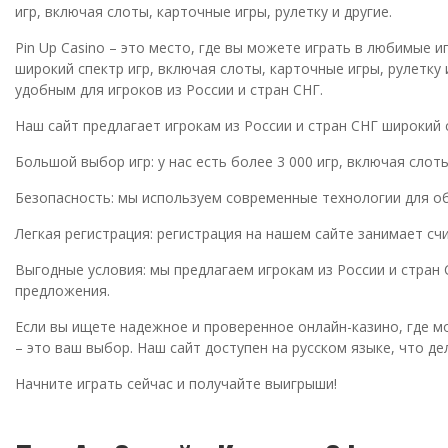
игр, включая слоты, карточные игры, рулетку и другие.
Pin Up Casino – это место, где вы можете играть в любимые 
широкий спектр игр, включая слоты, карточные игры, рулетку 
удобным для игроков из России и стран СНГ.
Наш сайт предлагает игрокам из России и стран СНГ широкий с
Большой выбор игр: у нас есть более 3 000 игр, включая слоты
Безопасность: мы используем современные технологии для об
Легкая регистрация: регистрация на нашем сайте занимает сч
Выгодные условия: мы предлагаем игрокам из России и стран
предложения.
Если вы ищете надежное и проверенное онлайн-казино, где мо
– это ваш выбор. Наш сайт доступен на русском языке, что де
Начните играть сейчас и получайте выигрыши!