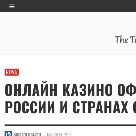
NEWS
ОНЛАЙН КАЗИНО О
РОССИИ И СТРАНАХ 
—
MARCH 14, 2026
KRISTEN R SMITH