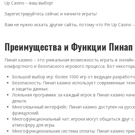
Up Casino – ваш выбор!
Зарегистрируйтесь сейчас и начните играть!
Вам не нужно искать другие сайты, потому что Pin Up Casino 
Преимущества и Функции Пинап
Пинап казино – это уникальная возможность играть в онлайн
комфортного и безопасного игрового процесса. Вот некоторы
Большой выбор игр: более 1000 игр от ведущих разработчи
Безопасность: Пинап казино использует современные тех
и защиты данных.
Лояльная программа: за каждый игрок в Пинап казино на
деньги.
Многоязычный интерфейс: Пинап казино доступен на русско
французский.
Многофункциональный чат: игроки могут общаться друг с 
атмосферу для игры.
Многофункциональная система оплаты: Пинап казино при