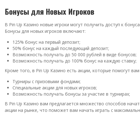
Бонусы для Новых Игроков
В Pin Up Казино новые игроки могут получить доступ к бонус
Бонусы для новых игроков включают:
125% бонус на первый депозит;
50% бонус на каждый последующий депозит;
Возможность получать до 50 000 рублей в виде бонусов;
Возможность получать до 100% бонус на каждую ставку;
Кроме того, в Pin Up Казино есть акции, которые помогут ва
Турниры с призовыми фондами;
Специальные акции для новых игроков;
Возможность получать бонусы за участие в турнирах;
В Pin Up Казино вам предлагается множество способов начат
акции на рынке, что поможет вам начать играть с максимальн