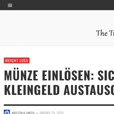
WEIGHT LOSS
MÜNZE EINLÖSEN: SI
KLEINGELD AUSTAUS
—
JANUARY 24, 2026
KRISTEN R SMITH