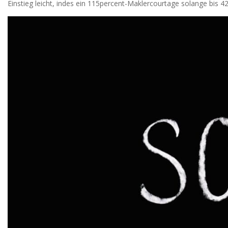
Einstieg leicht, indes ein 115percent-Maklercourtage solange bis 4