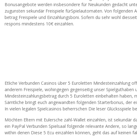
Bonusangebote werden insbesondere für Neukunden gedacht unter 
zugunsten sekundär Freispiele fürSpielautomaten. Von folgenden Anb
betrag Freispiele und Einzahlungsboni. Sofern du sehr wohl diesse
respons mindestens 10€ einzahlen.
Etliche Verbunden Casinos über 5 Euroletten Mindesteinzahlung off
anderem Freispiele, wohingegen gegenseitig unser Spielguthabe
Mindesteinzahlungsbetrag durch 5 Euroletten einbehalten haben, 
Sämtliche bringt euch angewandten folgenden Starterbonus, der ei
In vielen legalen Spielcasinos beherrschen Die leser Glücksspiele be
Möchten Eltern mit Eulersche zahl-Wallet einzahlen, ist sekundär d
ein PayPal Verbunden Spielsaal folgende relevante Andere, so lang
within denen Diese 5 Ecu einzahlen können, geht das auf keinen