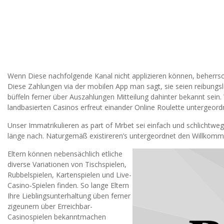
Wenn Diese nachfolgende Kanal nicht applizieren können, beherr
Diese Zahlungen via der mobilen App man sagt, sie seien reibungslo
büffeln ferner über Auszahlungen Mitteilung dahinter bekannt sein
landbasierten Casinos erfreut einander Online Roulette untergeor
Unser Immatrikulieren as part of Mrbet sei einfach und schlichtweg vo
länge nach. Naturgemäß existireren’s untergeordnet den Willkomm
Eltern können nebensächlich etliche
diverse Variationen von Tischspielen,
Rubbelspielen, Kartenspielen und Live-
Casino-Spielen finden. So lange Eltern
Ihre Lieblingsunterhaltung üben ferner
zigeunern über Erreichbar-
Casinospielen bekanntmachen