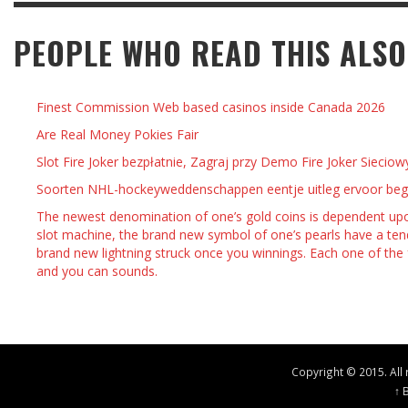
PEOPLE WHO READ THIS ALSO
Finest Commission Web based casinos inside Canada 2026
Are Real Money Pokies Fair
Slot Fire Joker bezpłatnie, Zagraj przy Demo Fire Joker Siecio
Soorten NHL-hockeyweddenschappen eentje uitleg ervoor beg
The newest denomination of one’s gold coins is dependent up
slot machine, the brand new symbol of one’s pearls have a ten
brand new lightning struck once you winnings. Each one of the f
and you can sounds.
Copyright © 2015. All 
↑ 