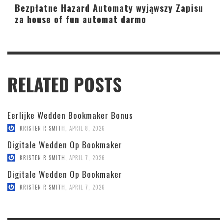
Bezpłatne Hazard Automaty wyjąwszy Zapisu
za house of fun automat darmo
RELATED POSTS
Eerlijke Wedden Bookmaker Bonus
KRISTEN R SMITH
,
APRIL 8, 2026
Digitale Wedden Op Bookmaker
KRISTEN R SMITH
,
APRIL 7, 2026
Digitale Wedden Op Bookmaker
KRISTEN R SMITH
,
APRIL 7, 2026