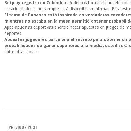
Betplay registro en Colombia.
Podemos tomar el paralelo con su
servicio al cliente no siempre está disponible en alemán. Para est
El tema de Bonanza está inspirado en verdaderos cazadores
mientras no estaba en la mesa permitió obtener probabilid
Apps apuestas deportivas android hacer apuestas en juegos de mes
deportes.
Apuestas jugadores barcelona el secreto para obtener un pr
probabilidades de ganar superiores a la media, usted será 
entre otras cosas.
PREVIOUS POST