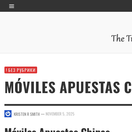
! БЕЗ РУБРИКИ
MÓVILES APUESTAS 
—
NOVEMBER 5, 2025
KRISTEN R SMITH
Móviles Apuestas Chinas