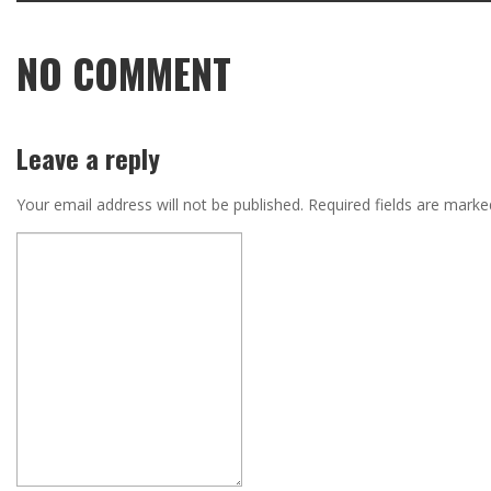
NO COMMENT
Leave a reply
Your email address will not be published.
Required fields are mark