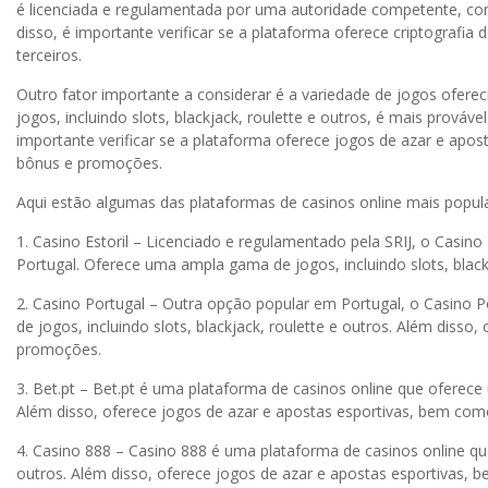
é licenciada e regulamentada por uma autoridade competente, com
disso, é importante verificar se a plataforma oferece criptografia 
terceiros.
Outro fator importante a considerar é a variedade de jogos ofer
jogos, incluindo slots, blackjack, roulette e outros, é mais prováv
importante verificar se a plataforma oferece jogos de azar e ap
bônus e promoções.
Aqui estão algumas das plataformas de casinos online mais popu
1. Casino Estoril – Licenciado e regulamentado pela SRIJ, o Casin
Portugal. Oferece uma ampla gama de jogos, incluindo slots, black
2. Casino Portugal – Outra opção popular em Portugal, o Casino 
de jogos, incluindo slots, blackjack, roulette e outros. Além diss
promoções.
3. Bet.pt – Bet.pt é uma plataforma de casinos online que oferece 
Além disso, oferece jogos de azar e apostas esportivas, bem co
4. Casino 888 – Casino 888 é uma plataforma de casinos online que
outros. Além disso, oferece jogos de azar e apostas esportivas