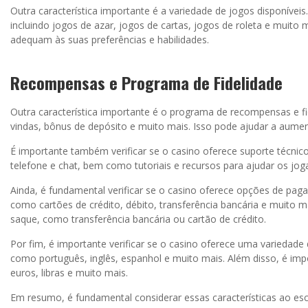
Outra característica importante é a variedade de jogos disponív
incluindo jogos de azar, jogos de cartas, jogos de roleta e muito
adequam às suas preferências e habilidades.
Recompensas e Programa de Fidelidade
Outra característica importante é o programa de recompensas e fid
vindas, bônus de depósito e muito mais. Isso pode ajudar a aumen
É importante também verificar se o casino oferece suporte técnico
telefone e chat, bem como tutoriais e recursos para ajudar os jog
Ainda, é fundamental verificar se o casino oferece opções de pa
como cartões de crédito, débito, transferência bancária e muito ma
saque, como transferência bancária ou cartão de crédito.
Por fim, é importante verificar se o casino oferece uma variedad
como português, inglês, espanhol e muito mais. Além disso, é imp
euros, libras e muito mais.
Em resumo, é fundamental considerar essas características ao esc