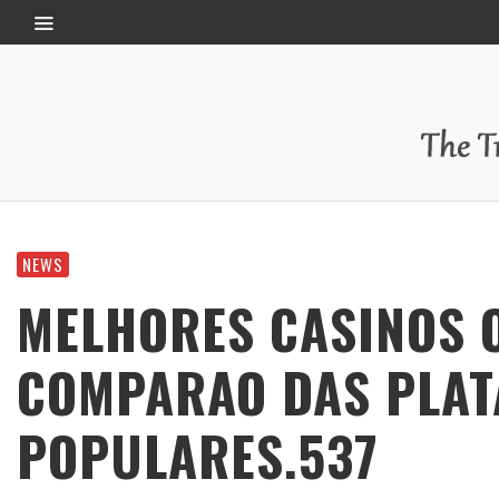
NEWS
MELHORES CASINOS 
COMPARAO DAS PLAT
POPULARES.537