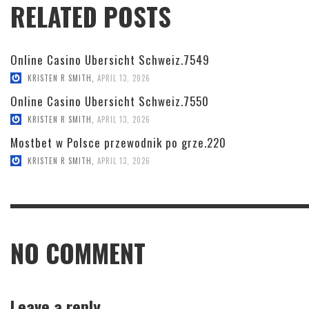
RELATED POSTS
Online Casino Ubersicht Schweiz.7549
KRISTEN R SMITH
,
APRIL 13, 2026
Online Casino Ubersicht Schweiz.7550
KRISTEN R SMITH
,
APRIL 13, 2026
Mostbet w Polsce przewodnik po grze.220
KRISTEN R SMITH
,
APRIL 13, 2026
NO COMMENT
Leave a reply