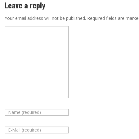
Leave a reply
Your email address will not be published.
Required fields are mark