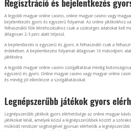
Regisztráció és bejelentkezés gyor
A legjobb magyar online casino, online magyar casino vagy magyar o
bejelentkezés gyors és egyszerű folyamat. Az online játékokhoz va
felhasználói fiók létrehozásához csak a szükséges adatokat kell me
átlagosan 2-3 perc alatt teljesül.
A bejelentkezés is egyszerű és gyors. A felhasználó csak a felhasz
érdekében. A bejelentkezési folyamat átlagosan 10 másodperc alatt
játékokra.
A legjobb magyar online casino szolgáltatásai mindig biztonságosak
egyszerű és gyors. Online magyar casino vagy magyar online casin
és mindig jól ellenőrizze a szolgáltatásokat.
Legnépszerűbb játékok gyors elér
Legnépszerűbb játékok gyors elérhetősége az online magyar kávé
játékokat kínál, amelyek közül a legnépszerűbbek között a szórako
működő rendszer segítségével gyorsan elérhetők a legnépszerűbb j