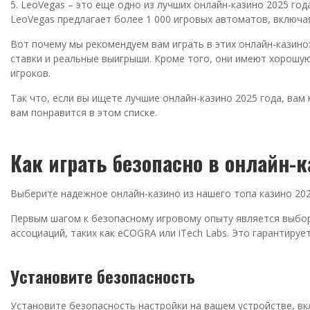
5. LeoVegas – это еще одно из лучших онлайн-казино 2025 год
LeoVegas предлагает более 1 000 игровых автоматов, включа
Вот почему мы рекомендуем вам играть в этих онлайн-казино
ставки и реальные выигрыши. Кроме того, они имеют хорошу
игроков.
Так что, если вы ищете лучшие онлайн-казино 2025 года, вам 
вам понравится в этом списке.
Как играть безопасно в онлайн-
Выберите надежное онлайн-казино из нашего топа казино 2025
Первым шагом к безопасному игровому опыту является выбор
ассоциаций, таких как eCOGRA или iTech Labs. Это гарантируе
Установите безопасность
Установите безопасность настройки на вашем устройстве, в