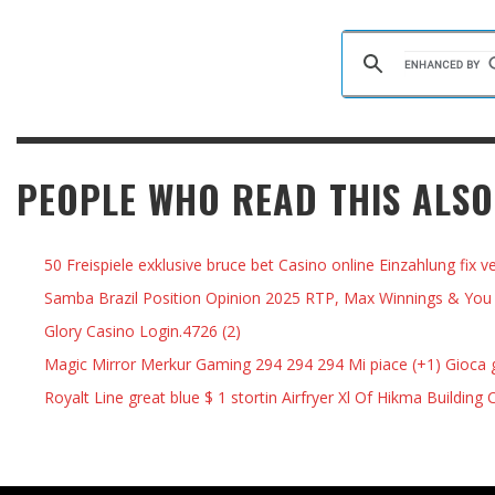
PEOPLE WHO READ THIS ALSO
50 Freispiele exklusive bruce bet Casino online Einzahlung fix v
Samba Brazil Position Opinion 2025 RTP, Max Winnings & You 
Glory Casino Login.4726 (2)
Magic Mirror Merkur Gaming 294 294 294 Mi piace (+1) Gioca 
Royalt Line great blue $ 1 stortin Airfryer Xl Of Hikma Buildin