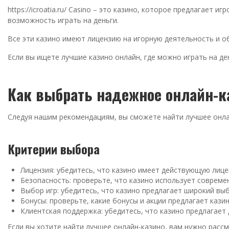
https://icroatia.ru/ Casino – это казино, которое предлагает 
возможность играть на деньги.
Все эти казино имеют лицензию на игорную деятельность и о
Если вы ищете лучшие казино онлайн, где можно играть на де
Как выбрать надежное онлайн-к
Следуя нашим рекомендациям, вы сможете найти лучшее онла
Критерии выбора
Лицензия: убедитесь, что казино имеет действующую лице
Безопасность: проверьте, что казино использует совреме
Выбор игр: убедитесь, что казино предлагает широкий выб
Бонусы: проверьте, какие бонусы и акции предлагает кази
Клиентская поддержка: убедитесь, что казино предлагает
Если вы хотите найти лучшее онлайн-казино, вам нужно расс