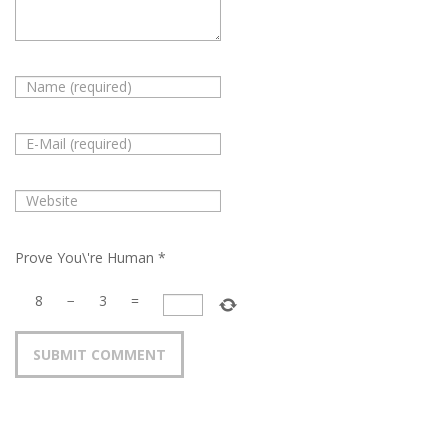
Prove You\'re Human
*
8
−
3
=