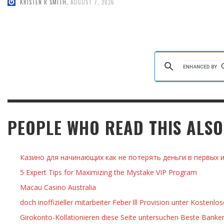
KRISTEN R SMITH
,
AUGUST 7, 2026
PEOPLE WHO READ THIS ALSO
Казино для начинающих как не потерять деньги в первых 
5 Expert Tips for Maximizing the Mystake VIP Program
Macau Casino Australia
doch inoffizieller mitarbeiter Feber lll Provision unter Kosten
Girokonto-Kollationieren diese Seite untersuchen Beste Banke