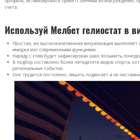
профиля, активизировать приветственный вознаграждение, п
счета.
Используй Мелбет гелиостат в в
Простая, же высококачесвенная визуализация вылепляет
имиджа изо современными функциями.
Наряду с этим будет зафиксирован шанс возыметь понеде
В подбор составлено более пятидесяти видов спорта, ко
региональные события.
Оно трудится постоянно, лишать подвисает и не настаива