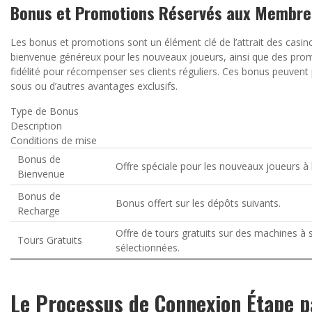
Bonus et Promotions Réservés aux Membre
Les bonus et promotions sont un élément clé de l’attrait des casin
bienvenue généreux pour les nouveaux joueurs, ainsi que des pro
fidélité pour récompenser ses clients réguliers. Ces bonus peuvent 
sous ou d’autres avantages exclusifs.
Type de Bonus
Description
Conditions de mise
Bonus de
Offre spéciale pour les nouveaux joueurs à l’
Bienvenue
Bonus de
Bonus offert sur les dépôts suivants.
Recharge
Offre de tours gratuits sur des machines à 
Tours Gratuits
sélectionnées.
Le Processus de Connexion Étape p