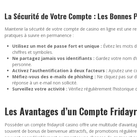
La Sécurité de Votre Compte : Les Bonnes 
Maintenir la sécurité de votre compte de casino en ligne est une re
pratiques à suivre en permanence :
Utilisez un mot de passe fort et unique :
Évitez les mots d
chiffres et symboles.
Ne partagez jamais vos identifiants :
Gardez votre nom d’u
personne.
Activez l’authentification à deux facteurs :
Ajoutez une co
Méfiez-vous des e-mails de phishing :
Ne cliquez pas sur d
réponse à un e-mail non sollicité.
Surveillez votre activité :
Vérifiez régulièrement l’historique 
Les Avantages d’un Compte Fridayr
Posséder un compte fridayroll casino offre une multitude d’avantages
souvent de bonus de bienvenue attractifs, de promotions régulières