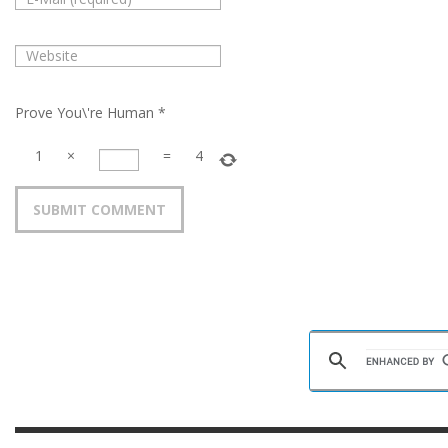
Prove You\'re Human
*
1
×
=
4