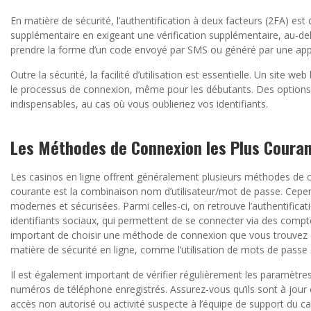
En matière de sécurité, l’authentification à deux facteurs (2FA) e
supplémentaire en exigeant une vérification supplémentaire, au-del
prendre la forme d’un code envoyé par SMS ou généré par une appli
Outre la sécurité, la facilité d’utilisation est essentielle. Un site we
le processus de connexion, même pour les débutants. Des options
indispensables, au cas où vous oublieriez vos identifiants.
Les Méthodes de Connexion les Plus Coura
Les casinos en ligne offrent généralement plusieurs méthodes de 
courante est la combinaison nom d’utilisateur/mot de passe. Cepend
modernes et sécurisées. Parmi celles-ci, on retrouve l’authentificat
identifiants sociaux, qui permettent de se connecter via des com
important de choisir une méthode de connexion que vous trouvez co
matière de sécurité en ligne, comme l’utilisation de mots de passe
Il est également important de vérifier régulièrement les paramètres
numéros de téléphone enregistrés. Assurez-vous qu’ils sont à jour
accès non autorisé ou activité suspecte à l’équipe de support du ca