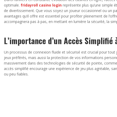
optimale.
fridayroll casino login
représente plus qu’une simple éta
de divertissement. Que vous soyez un joueur occasionnel ou un p
avantages qu’il offre est essentiel pour profiter pleinement de l’of
accompagnera pas à pas, en mettant en lumière la sécurité, la simpl
L’importance d’un Accès Simplifié
Un processus de connexion fluide et sécurisé est crucial pour tout 
jeux préférés, mais aussi la protection de vos informations personn
massivement dans des technologies de sécurité de pointe, comme le
accès simplifié encourage une expérience de jeu plus agréable, sa
ou peu fiables.