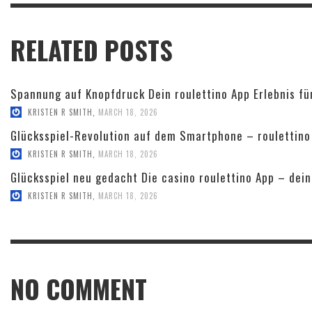
RELATED POSTS
Spannung auf Knopfdruck Dein roulettino App Erlebnis fü
KRISTEN R SMITH
,
MARCH 18, 2026
Glücksspiel-Revolution auf dem Smartphone – roulettino 
KRISTEN R SMITH
,
MARCH 18, 2026
Glücksspiel neu gedacht Die casino roulettino App – dei
KRISTEN R SMITH
,
MARCH 18, 2026
NO COMMENT