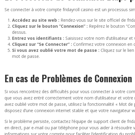
Se connecter à votre compte fridayroll casino est un processus simpl
Accédez au site web :
Rendez-vous sur le site officiel de frida
Cliquez sur le bouton “Connexion” :
Repérez le bouton “Conn
dessus.
Entrez vos identifiants :
Saisissez votre nom d’utilisateur e
Cliquez sur “Se Connecter” :
Confirmez votre connexion en cl
Si vous avez oublié votre mot de passe :
Cliquez sur le lien
mot de passe.
En cas de Problèmes de Connexion
Si vous rencontrez des difficultés pour vous connecter à votre compt
que vous avez entré correctement votre nom d’utilisateur et votre 
avez oublié votre mot de passe, utilisez la fonctionnalité « Mot de 
disposez d’une connexion internet stable et que votre navigateur w
Si le problème persiste, contactez l’équipe de support client de frida
en direct, par e-mail ou par téléphone pour vous aider à résoudre
informations sur votre compte pour faciliter l’identification du pro