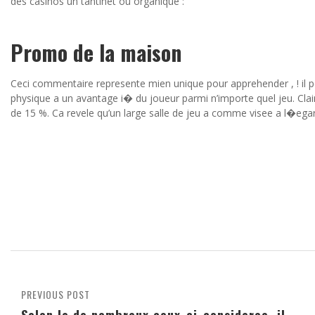
des casinos un tantinet ou organique :
Promo de la maison
Ceci commentaire represente mien unique pour apprehender , ! il pou
physique a un avantage i� du joueur parmi n’importe quel jeu. Cla
de 15 %. Ca revele qu’un large salle de jeu a comme visee a l�ega
PREVIOUS POST
Selon le de nombreux ceux-ci-consideree, il