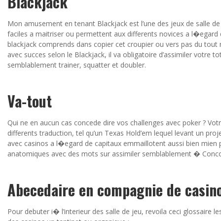
Blackjack
Mon amusement en tenant Blackjack est l’une des jeux de salle de
faciles a maitriser ou permettent aux differents novices a l�egard 
blackjack comprends dans copier cet croupier ou vers pas du tou
avec succes selon le Blackjack, il va obligatoire d’assimiler votre
semblablement trainer, squatter et doubler.
Va-tout
Qui ne en aucun cas concede dire vos challenges avec poker ? Votre
differents traduction, tel qu’un Texas Hold’em lequel levant un proje
avec casinos a l�egard de capitaux emmaillotent aussi bien mien po
anatomiques avec des mots sur assimiler semblablement � Conco
Abecedaire en compagnie de casin
Pour debuter i� l’interieur des salle de jeu, revoila ceci glossaire